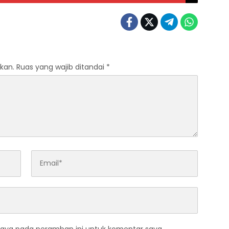
kan.
Ruas yang wajib ditandai
*
saya pada peramban ini untuk komentar saya