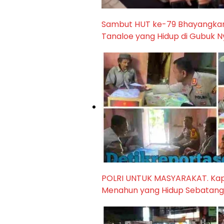
Sambut HUT ke-79 Bhayangkar
Tanaloe yang Hidup di Gubuk N
POLRI UNTUK MASYARAKAT. Kapo
Menahun yang Hidup Sebatang