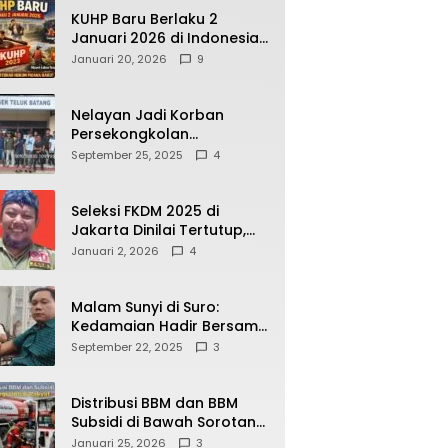
KUHP Baru Berlaku 2
Januari 2026 di Indonesia,
Apa Dampaknya bagi
Januari 20, 2026
9
Kehidupan Warga? Ini
Aturan Kunci yang Wajib
Dipahami Publik
Nelayan Jadi Korban
Persekongkolan
Penyelewengan BBM
September 25, 2025
4
Bersubsidi di SPBU
64.78809 Teluk Batang
Seleksi FKDM 2025 di
Jakarta Dinilai Tertutup,
Transparansi
Januari 2, 2026
4
Pemerintahan Pramono–
Rano Dipertanyakan
Malam Sunyi di Suro:
Kedamaian Hadir Bersama
Secangkir Kopi Hangat
September 22, 2025
3
Distribusi BBM dan BBM
Subsidi di Bawah Sorotan
Publik: Antara Kepentingan
Januari 25, 2026
3