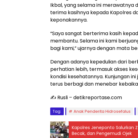
Ikbal, yang selama ini merawatny
terima kasihnya kepada Kapolres da
keponakannya.
“Saya sangat berterima kasih kepa
membantu. Selama ini kami berjuang s
bagi kami,” ujarnya dengan mata b
Dengan adanya kepedulian dari ber
perhatian lebih, termasuk akses ke
kondisi kesehatannya. Kunjungan ini
terus berbagi dan menebar kebaikan
✍️ Rusli – detikreportase.com
Tag:
Anak Penderita Hidrosefalus
Kapolres Jeneponto Salurkan Z
Becak, dan Pengemudi Ojek