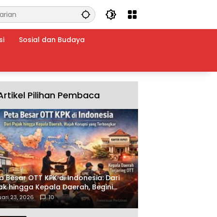
si
Sosial dan Budaya
Artikel Pilihan Pembaca
a Besar OTT KPK di Indonesia: Dari
ak hingga Kepala Daerah, Begini
ah Korupsi yang Terbongkar
ari 23, 2026
10