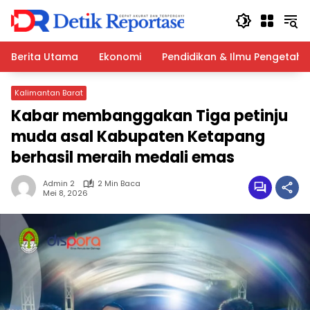
Langsung
ke
konten
Berita Utama
Ekonomi
Pendidikan & Ilmu Pengetah
Kalimantan Barat
Kabar membanggakan Tiga petinju
muda asal Kabupaten Ketapang
berhasil meraih medali emas
Admin 2
2 Min Baca
Mei 8, 2026