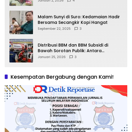
Januari 2, 2026
4
Malam Sunyi di Suro: Kedamaian Hadir
Bersama Secangkir Kopi Hangat
September 22, 2025
3
Distribusi BBM dan BBM Subsidi di
Bawah Sorotan Publik: Antara
Kepentingan Negara, Hak Konsumen,
Januari 25, 2026
3
dan Tantangan Pengawasan
Kesempatan Bergabung dengan Kami!