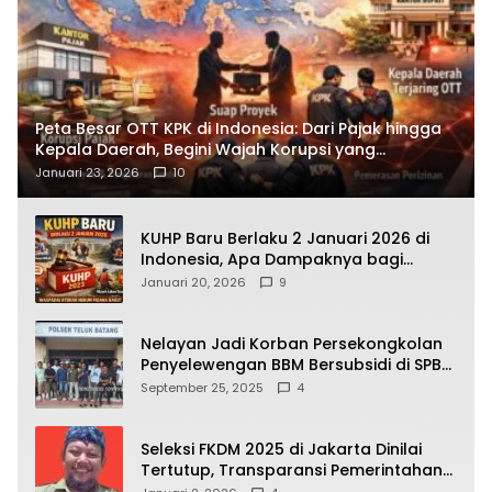
Peta Besar OTT KPK di Indonesia: Dari Pajak hingga
Kepala Daerah, Begini Wajah Korupsi yang
Terbongkar
Januari 23, 2026
10
KUHP Baru Berlaku 2 Januari 2026 di
Indonesia, Apa Dampaknya bagi
Kehidupan Warga? Ini Aturan Kunci
Januari 20, 2026
9
yang Wajib Dipahami Publik
Nelayan Jadi Korban Persekongkolan
Penyelewengan BBM Bersubsidi di SPBU
64.78809 Teluk Batang
September 25, 2025
4
Seleksi FKDM 2025 di Jakarta Dinilai
Tertutup, Transparansi Pemerintahan
Pramono–Rano Dipertanyakan