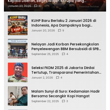
Kepala Daerah, Begini Wajah Korupsi yang
Terbongkar
Januari 23, 2026
10
KUHP Baru Berlaku 2 Januari 2026 di
Indonesia, Apa Dampaknya bagi
Kehidupan Warga? Ini Aturan Kunci
Januari 20, 2026
9
yang Wajib Dipahami Publik
Nelayan Jadi Korban Persekongkolan
Penyelewengan BBM Bersubsidi di SPBU
64.78809 Teluk Batang
September 25, 2025
4
Seleksi FKDM 2025 di Jakarta Dinilai
Tertutup, Transparansi Pemerintahan
Pramono–Rano Dipertanyakan
Januari 2, 2026
4
Malam Sunyi di Suro: Kedamaian Hadir
Bersama Secangkir Kopi Hangat
September 22, 2025
3