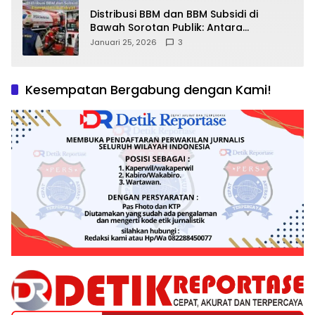
Distribusi BBM dan BBM Subsidi di
Bawah Sorotan Publik: Antara
Kepentingan Negara, Hak Konsumen,
Januari 25, 2026
3
dan Tantangan Pengawasan
Kesempatan Bergabung dengan Kami!