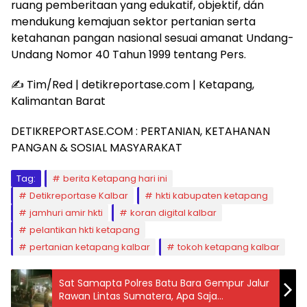
ruang pemberitaan yang edukatif, objektif, dán
mendukung kemajuan sektor pertanian serta
ketahanan pangan nasional sesuai amanat Undang-
Undang Nomor 40 Tahun 1999 tentang Pers.
​✍️ Tim/Red | detikreportase.com | Ketapang,
Kalimantan Barat
DETIKREPORTASE.COM : PERTANIAN, KETAHANAN
PANGAN & SOSIAL MASYARAKAT
Tag:
berita Ketapang hari ini
Detikreportase Kalbar
hkti kabupaten ketapang
jamhuri amir hkti
koran digital kalbar
pelantikan hkti ketapang
pertanian ketapang kalbar
tokoh ketapang kalbar
Sat Samapta Polres Batu Bara Gempur Jalur
Rawan Lintas Sumatera, Apa Saja