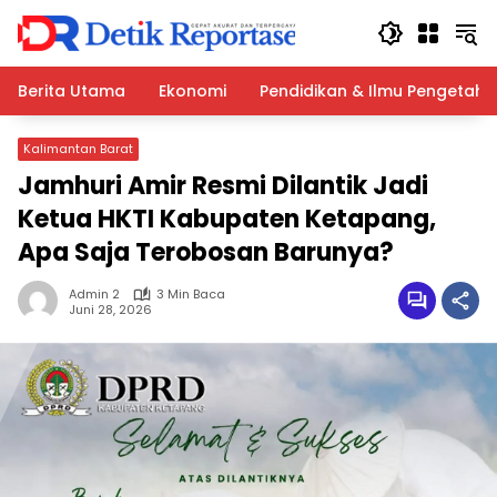
Langsung
ke
konten
Berita Utama
Ekonomi
Pendidikan & Ilmu Pengetah
Kalimantan Barat
Jamhuri Amir Resmi Dilantik Jadi
Ketua HKTI Kabupaten Ketapang,
Apa Saja Terobosan Barunya?
Admin 2
3 Min Baca
Juni 28, 2026