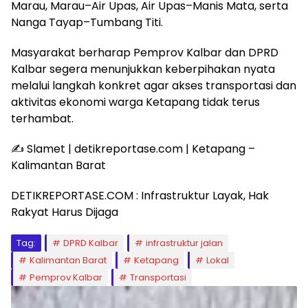
Marau, Marau–Air Upas, Air Upas–Manis Mata, serta
Nanga Tayap–Tumbang Titi.
Masyarakat berharap Pemprov Kalbar dan DPRD
Kalbar segera menunjukkan keberpihakan nyata
melalui langkah konkret agar akses transportasi dan
aktivitas ekonomi warga Ketapang tidak terus
terhambat.
✍️ Slamet | detikreportase.com | Ketapang –
Kalimantan Barat
DETIKREPORTASE.COM : Infrastruktur Layak, Hak
Rakyat Harus Dijaga
Tag:
DPRD Kalbar
infrastruktur jalan
Kalimantan Barat
Ketapang
Lokal
Pemprov Kalbar
Transportasi