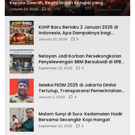
Kepala Daerah, Begini Wajah Korupsi yang
Terbongkar
Januari 23, 2026
10
KUHP Baru Berlaku 2 Januari 2026 di
Indonesia, Apa Dampaknya bagi
Kehidupan Warga? Ini Aturan Kunci
Januari 20, 2026
9
yang Wajib Dipahami Publik
Nelayan Jadi Korban Persekongkolan
Penyelewengan BBM Bersubsidi di SPBU
64.78809 Teluk Batang
September 25, 2025
4
Seleksi FKDM 2025 di Jakarta Dinilai
Tertutup, Transparansi Pemerintahan
Pramono–Rano Dipertanyakan
Januari 2, 2026
4
Malam Sunyi di Suro: Kedamaian Hadir
Bersama Secangkir Kopi Hangat
September 22, 2025
3