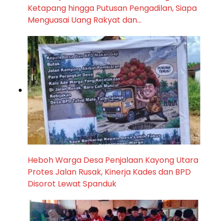
Ketapang hingga Putusan Pengadilan, Siapa
Menguasai Uang Rakyat dan…
Heboh Warga Desa Penjalaan Kayong Utara
Protes Jalan Rusak, Kinerja Kades dan BPD
Disorot Lewat Spanduk