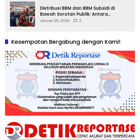
Distribusi BBM dan BBM Subsidi di
Bawah Sorotan Publik: Antara
Kepentingan Negara, Hak Konsumen,
Januari 25, 2026
3
dan Tantangan Pengawasan
Kesempatan Bergabung dengan Kami!