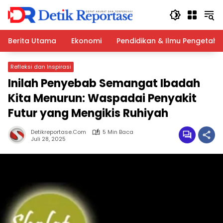
Langsung
ke
konten
Berita Utama
Ekonomi
Pendidikan & Ilmu Pengetah
Refleksi dan Inspirasi
Inilah Penyebab Semangat Ibadah
Kita Menurun: Waspadai Penyakit
Futur yang Mengikis Ruhiyah
Detikreportase.com
5 Min Baca
Juli 28, 2025