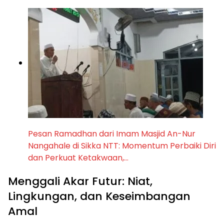
Pesan Ramadhan dari Imam Masjid An-Nur
Nangahale di Sikka NTT: Momentum Perbaiki Diri
dan Perkuat Ketakwaan,…
Menggali Akar Futur: Niat,
Lingkungan, dan Keseimbangan
Amal