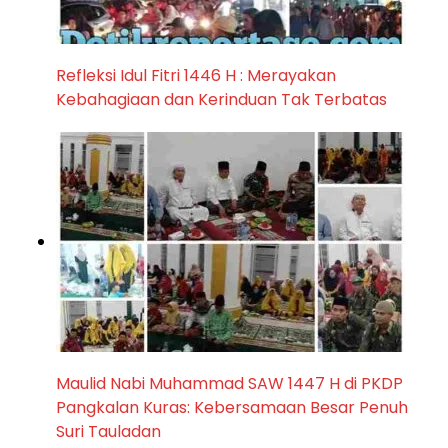
Refleksi Idul Fitri 1446 H : Merayakan
Kebahagiaan dan Kerinduan Tak Terbatas
Maulid Nabi Muhammad SAW 1447 H di PKDP
Pangkalan Kuras: Kebersamaan Besar Penuh
Suri Tauladan