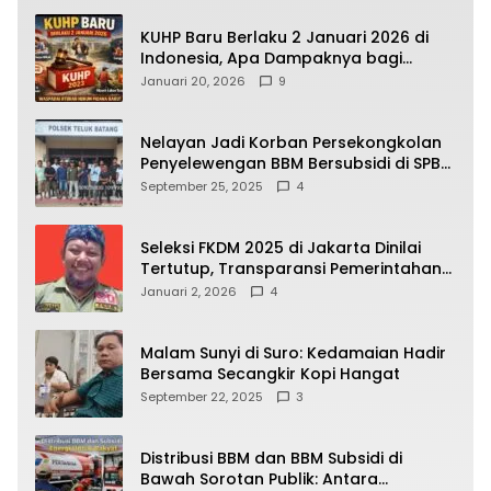
KUHP Baru Berlaku 2 Januari 2026 di
Indonesia, Apa Dampaknya bagi
Kehidupan Warga? Ini Aturan Kunci
Januari 20, 2026
9
yang Wajib Dipahami Publik
Nelayan Jadi Korban Persekongkolan
Penyelewengan BBM Bersubsidi di SPBU
64.78809 Teluk Batang
September 25, 2025
4
Seleksi FKDM 2025 di Jakarta Dinilai
Tertutup, Transparansi Pemerintahan
Pramono–Rano Dipertanyakan
Januari 2, 2026
4
Malam Sunyi di Suro: Kedamaian Hadir
Bersama Secangkir Kopi Hangat
September 22, 2025
3
Distribusi BBM dan BBM Subsidi di
Bawah Sorotan Publik: Antara