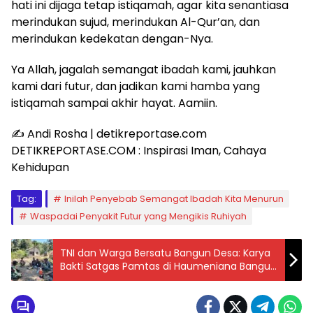
hati ini dijaga tetap istiqamah, agar kita senantiasa
merindukan sujud, merindukan Al-Qur’an, dan
merindukan kedekatan dengan-Nya.
Ya Allah, jagalah semangat ibadah kami, jauhkan
kami dari futur, dan jadikan kami hamba yang
istiqamah sampai akhir hayat. Aamiin.
✍️ Andi Rosha | detikreportase.com
DETIKREPORTASE.COM : Inspirasi Iman, Cahaya
Kehidupan
Tag:
Inilah Penyebab Semangat Ibadah Kita Menurun
Waspadai Penyakit Futur yang Mengikis Ruhiyah
TNI dan Warga Bersatu Bangun Desa: Karya
Bakti Satgas Pamtas di Haumeniana Bangun
Selokan Jalan