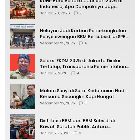
KUHP Baru Berlaku 2 Januari 2026 di
Indonesia, Apa Dampaknya bagi
Kehidupan Warga? Ini Aturan Kunci
Januari 20, 2026
9
yang Wajib Dipahami Publik
Nelayan Jadi Korban Persekongkolan
Penyelewengan BBM Bersubsidi di SPBU
64.78809 Teluk Batang
September 25, 2025
4
Seleksi FKDM 2025 di Jakarta Dinilai
Tertutup, Transparansi Pemerintahan
Pramono–Rano Dipertanyakan
Januari 2, 2026
4
Malam Sunyi di Suro: Kedamaian Hadir
Bersama Secangkir Kopi Hangat
September 22, 2025
3
Distribusi BBM dan BBM Subsidi di
Bawah Sorotan Publik: Antara
Kepentingan Negara, Hak Konsumen,
Januari 25, 2026
3
dan Tantangan Pengawasan