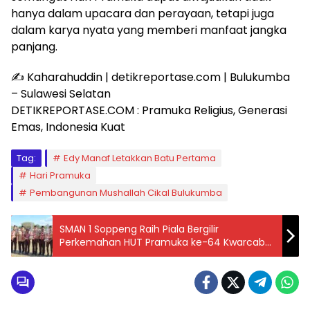
hanya dalam upacara dan perayaan, tetapi juga
dalam karya nyata yang memberi manfaat jangka
panjang.
✍️ Kaharahuddin | detikreportase.com | Bulukumba
– Sulawesi Selatan
DETIKREPORTASE.COM : Pramuka Religius, Generasi
Emas, Indonesia Kuat
Tag:
Edy Manaf Letakkan Batu Pertama
Hari Pramuka
Pembangunan Mushallah Cikal Bulukumba
SMAN 1 Soppeng Raih Piala Bergilir
Perkemahan HUT Pramuka ke-64 Kwarcab
Soppeng Tingkat Penegak