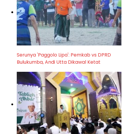
Serunya 'Paggolo Lipa': Pemkab vs DPRD
Bulukumba, Andi Utta Dikawal Ketat