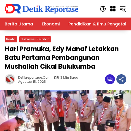
Langsung
ke
konten
Berita Utama
Ekonomi
Pendidikan & Ilmu Pengetah
Berita
Sulawesi Selatan
Hari Pramuka, Edy Manaf Letakkan
Batu Pertama Pembangunan
Mushallah Cikal Bulukumba
Detikreportase.com
3 Min Baca
Agustus 15, 2025