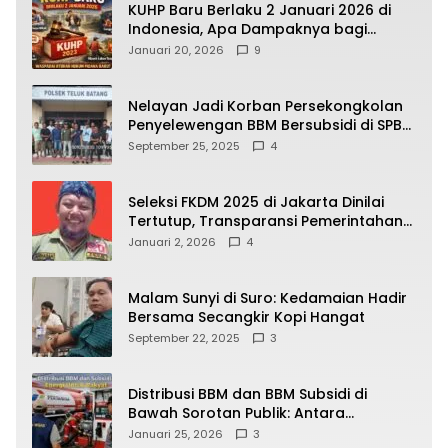
KUHP Baru Berlaku 2 Januari 2026 di
Indonesia, Apa Dampaknya bagi
Kehidupan Warga? Ini Aturan Kunci
Januari 20, 2026
9
yang Wajib Dipahami Publik
Nelayan Jadi Korban Persekongkolan
Penyelewengan BBM Bersubsidi di SPBU
64.78809 Teluk Batang
September 25, 2025
4
Seleksi FKDM 2025 di Jakarta Dinilai
Tertutup, Transparansi Pemerintahan
Pramono–Rano Dipertanyakan
Januari 2, 2026
4
Malam Sunyi di Suro: Kedamaian Hadir
Bersama Secangkir Kopi Hangat
September 22, 2025
3
Distribusi BBM dan BBM Subsidi di
Bawah Sorotan Publik: Antara
Kepentingan Negara, Hak Konsumen,
Januari 25, 2026
3