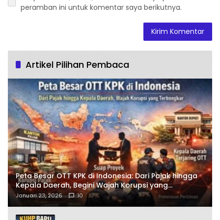
peramban ini untuk komentar saya berikutnya.
Artikel Pilihan Pembaca
Peta Besar OTT KPK di Indonesia: Dari Pajak hingga
Kepala Daerah, Begini Wajah Korupsi yang
Terbongkar
Januari 23, 2026
10