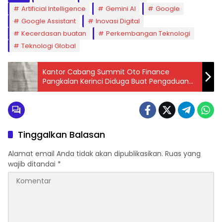
Artificial Intelligence
Gemini AI
Google
Google Assistant
Inovasi Digital
Kecerdasan buatan
Perkembangan Teknologi
Teknologi Global
Kantor Cabang Summit Oto Finance
Pangkalan Kerinci Diduga Buat Pengaduan
Tidak Sesuai Fakta ke Polsek
Tinggalkan Balasan
Alamat email Anda tidak akan dipublikasikan.
Ruas yang
wajib ditandai
*