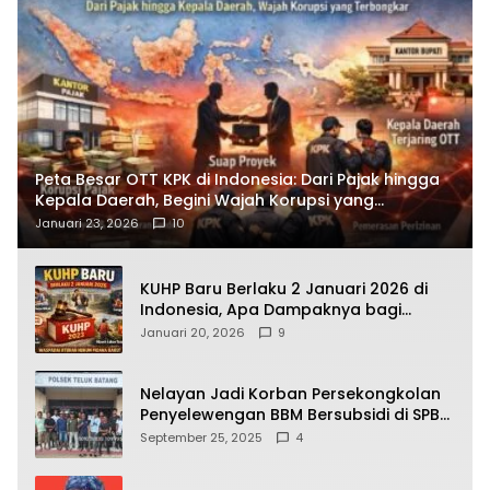
Peta Besar OTT KPK di Indonesia: Dari Pajak hingga
Kepala Daerah, Begini Wajah Korupsi yang
Terbongkar
Januari 23, 2026
10
KUHP Baru Berlaku 2 Januari 2026 di
Indonesia, Apa Dampaknya bagi
Kehidupan Warga? Ini Aturan Kunci
Januari 20, 2026
9
yang Wajib Dipahami Publik
Nelayan Jadi Korban Persekongkolan
Penyelewengan BBM Bersubsidi di SPBU
64.78809 Teluk Batang
September 25, 2025
4