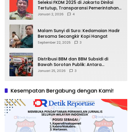
Seleksi FKDM 2025 di Jakarta Dinilai
Tertutup, Transparansi Pemerintahan
Pramono–Rano Dipertanyakan
Januari 2, 2026
4
Malam Sunyi di Suro: Kedamaian Hadir
Bersama Secangkir Kopi Hangat
September 22, 2025
3
Distribusi BBM dan BBM Subsidi di
Bawah Sorotan Publik: Antara
Kepentingan Negara, Hak Konsumen,
Januari 25, 2026
3
dan Tantangan Pengawasan
Kesempatan Bergabung dengan Kami!