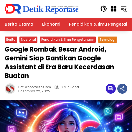
Langsung
ke
konten
Berita Utama
Ekonomi
Pendidikan & Ilmu Pengetah
Berita
Nasional
Pendidikan & Ilmu Pengetahuan
Teknologi
Google Rombak Besar Android,
Gemini Siap Gantikan Google
Assistant di Era Baru Kecerdasan
Buatan
Detikreportase.com
3 Min Baca
Desember 22, 2025