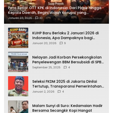
Peta Besar OTT KPK di Indonesia: Dari Pajak hingga
Kepala Daerah, Begini Wajah Korupsi yang
Terbongkar
Januari 23, 2026
10
KUHP Baru Berlaku 2 Januari 2026 di
Indonesia, Apa Dampaknya bagi
Kehidupan Warga? Ini Aturan Kunci
Januari 20, 2026
9
yang Wajib Dipahami Publik
Nelayan Jadi Korban Persekongkolan
Penyelewengan BBM Bersubsidi di SPBU
64.78809 Teluk Batang
September 25, 2025
4
Seleksi FKDM 2025 di Jakarta Dinilai
Tertutup, Transparansi Pemerintahan
Pramono–Rano Dipertanyakan
Januari 2, 2026
4
Malam Sunyi di Suro: Kedamaian Hadir
Bersama Secangkir Kopi Hangat