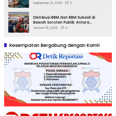
September 22, 2025
3
Distribusi BBM dan BBM Subsidi di
Bawah Sorotan Publik: Antara
Kepentingan Negara, Hak Konsumen,
Januari 25, 2026
3
dan Tantangan Pengawasan
Kesempatan Bergabung dengan Kami!