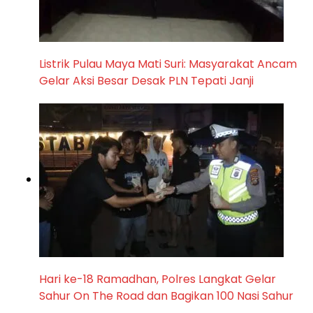
Listrik Pulau Maya Mati Suri: Masyarakat Ancam
Gelar Aksi Besar Desak PLN Tepati Janji
Hari ke-18 Ramadhan, Polres Langkat Gelar
Sahur On The Road dan Bagikan 100 Nasi Sahur