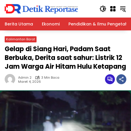
Langsung
ke
konten
Berita Utama
Ekonomi
Pendidikan & Ilmu Pengetah
Kalimantan Barat
Gelap di Siang Hari, Padam Saat
Berbuka, Derita saat sahur: Listrik 12
Jam Warga Air Hitam Hulu Ketapang
Admin 2
3 Min Baca
Maret 4, 2026