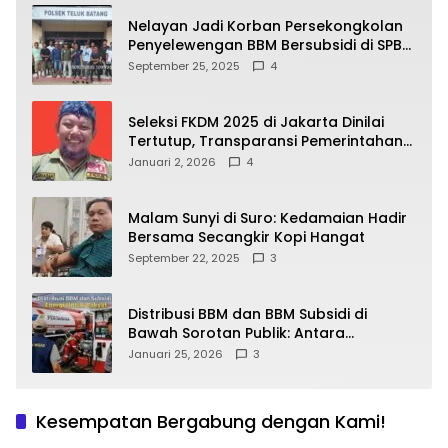
Nelayan Jadi Korban Persekongkolan
Penyelewengan BBM Bersubsidi di SPBU
64.78809 Teluk Batang
September 25, 2025
4
Seleksi FKDM 2025 di Jakarta Dinilai
Tertutup, Transparansi Pemerintahan
Pramono–Rano Dipertanyakan
Januari 2, 2026
4
Malam Sunyi di Suro: Kedamaian Hadir
Bersama Secangkir Kopi Hangat
September 22, 2025
3
Distribusi BBM dan BBM Subsidi di
Bawah Sorotan Publik: Antara
Kepentingan Negara, Hak Konsumen,
Januari 25, 2026
3
dan Tantangan Pengawasan
Kesempatan Bergabung dengan Kami!