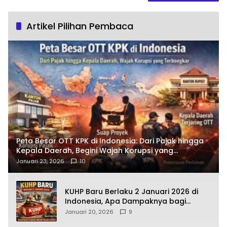
Artikel Pilihan Pembaca
Peta Besar OTT KPK di Indonesia: Dari Pajak hingga
Kepala Daerah, Begini Wajah Korupsi yang
Terbongkar
Januari 23, 2026
10
KUHP Baru Berlaku 2 Januari 2026 di
Indonesia, Apa Dampaknya bagi
Kehidupan Warga? Ini Aturan Kunci
Januari 20, 2026
9
yang Wajib Dipahami Publik