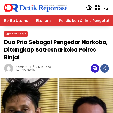
Langsung
ke
konten
Berita Utama
Ekonomi
Pendidikan & Ilmu Pengetah
Sumatra Utara
Dua Pria Sebagai Pengedar Narkoba,
Ditangkap Satresnarkoba Polres
Binjai
Admin 2
2 Min Baca
Juni 20, 2026