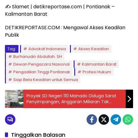
✍️ Slamet | detikreportase.com | Pontianak –
Kalimantan Barat
DETIKREPORTASE.COM : Mengawal Akses Keadilan
Publik
Tag:
Advokat Indonesia
Akses Keadilan
Burhanudin Abdullah. SH
Dewan Pengacara Nasional
Kalimantan Barat
Pengadilan Tinggi Pontianak
Profesi Hukum
Siap Bela Keadilan untuk Semua
Proyek SD Negeri 110 Manado Diduga Sarat
Penyimpangan, Anggaran Miliaran Tak
Sesuai Hasil Lapangan
Tinggalkan Balasan