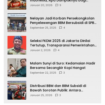
Indonesia, Apa Dampaknya bagi
Kehidupan Warga? Ini Aturan Kunci
Januari 20, 2026
9
yang Wajib Dipahami Publik
Nelayan Jadi Korban Persekongkolan
Penyelewengan BBM Bersubsidi di SPBU
64.78809 Teluk Batang
September 25, 2025
4
Seleksi FKDM 2025 di Jakarta Dinilai
Tertutup, Transparansi Pemerintahan
Pramono–Rano Dipertanyakan
Januari 2, 2026
4
Malam Sunyi di Suro: Kedamaian Hadir
Bersama Secangkir Kopi Hangat
September 22, 2025
3
Distribusi BBM dan BBM Subsidi di
Bawah Sorotan Publik: Antara
Kepentingan Negara, Hak Konsumen,
Januari 25, 2026
3
dan Tantangan Pengawasan