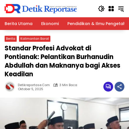
Langsung
ke
konten
Berita Utama
Ekonomi
Pendidikan & Ilmu Pengetah
Berita
Kalimantan Barat
Standar Profesi Advokat di
Pontianak: Pelantikan Burhanudin
Abdullah dan Maknanya bagi Akses
Keadilan
Detikreportase.com
3 Min Baca
Oktober 5, 2025