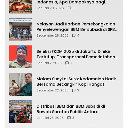
Indonesia, Apa Dampaknya bagi
Kehidupan Warga? Ini Aturan Kunci
Januari 20, 2026
9
yang Wajib Dipahami Publik
Nelayan Jadi Korban Persekongkolan
Penyelewengan BBM Bersubsidi di SPBU
64.78809 Teluk Batang
September 25, 2025
4
Seleksi FKDM 2025 di Jakarta Dinilai
Tertutup, Transparansi Pemerintahan
Pramono–Rano Dipertanyakan
Januari 2, 2026
4
Malam Sunyi di Suro: Kedamaian Hadir
Bersama Secangkir Kopi Hangat
September 22, 2025
3
Distribusi BBM dan BBM Subsidi di
Bawah Sorotan Publik: Antara
Kepentingan Negara, Hak Konsumen,
Januari 25, 2026
3
dan Tantangan Pengawasan