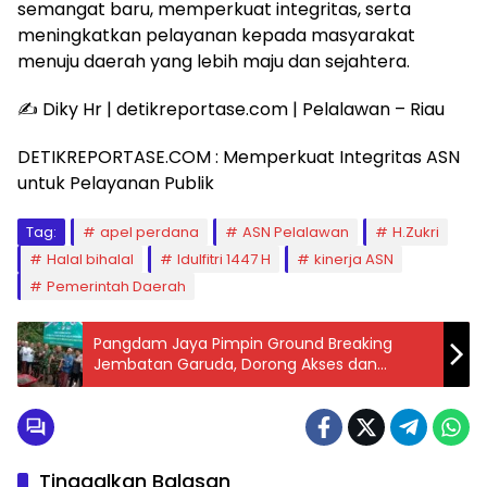
semangat baru, memperkuat integritas, serta
meningkatkan pelayanan kepada masyarakat
menuju daerah yang lebih maju dan sejahtera.
✍️ Diky Hr | detikreportase.com | Pelalawan – Riau
DETIKREPORTASE.COM : Memperkuat Integritas ASN
untuk Pelayanan Publik
Tag:
apel perdana
ASN Pelalawan
H.Zukri
Halal bihalal
Idulfitri 1447 H
kinerja ASN
Pemerintah Daerah
Pangdam Jaya Pimpin Ground Breaking
Jembatan Garuda, Dorong Akses dan
Ekonomi Warga
Tinggalkan Balasan