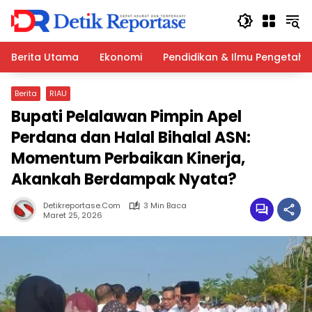
Langsung
ke
konten
Berita Utama
Ekonomi
Pendidikan & Ilmu Pengetah
Berita
RIAU
Bupati Pelalawan Pimpin Apel
Perdana dan Halal Bihalal ASN:
Momentum Perbaikan Kinerja,
Akankah Berdampak Nyata?
Detikreportase.com
3 Min Baca
Maret 25, 2026