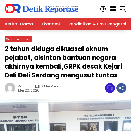
Langsung
ke
konten
Berita Utama
Ekonomi
Pendidikan & Ilmu Pengetah
Sumatra Utara
2 tahun diduga dikuasai oknum
pejabat, alsintan bantuan negara
akhirnya kembali,GRPK desak Kejari
Deli Deli Serdang mengusut tuntas
Admin 2
3 Min Baca
Mei 20, 2026