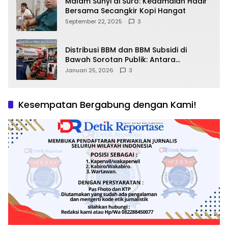
Malam Sunyi di Suro: Kedamaian Hadir
Bersama Secangkir Kopi Hangat
September 22, 2025
3
Distribusi BBM dan BBM Subsidi di
Bawah Sorotan Publik: Antara
Kepentingan Negara, Hak Konsumen,
Januari 25, 2026
3
dan Tantangan Pengawasan
Kesempatan Bergabung dengan Kami!