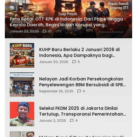
Peta Besar OTT KPK di Indonesia: Dari Pajak hingga
Kepala Daerah, Begini Wajah Korupsi yang
Terbongkar
Januari 23, 2026
10
KUHP Baru Berlaku 2 Januari 2026 di
Indonesia, Apa Dampaknya bagi
Kehidupan Warga? Ini Aturan Kunci
Januari 20, 2026
9
yang Wajib Dipahami Publik
Nelayan Jadi Korban Persekongkolan
Penyelewengan BBM Bersubsidi di SPBU
64.78809 Teluk Batang
September 25, 2025
4
Seleksi FKDM 2025 di Jakarta Dinilai
Tertutup, Transparansi Pemerintahan
Pramono–Rano Dipertanyakan
Januari 2, 2026
4