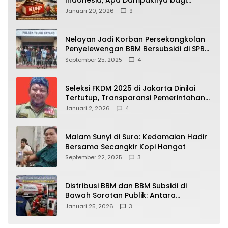
Kehidupan Warga? Ini Aturan Kunci
Januari 20, 2026
9
yang Wajib Dipahami Publik
Nelayan Jadi Korban Persekongkolan
Penyelewengan BBM Bersubsidi di SPBU
64.78809 Teluk Batang
September 25, 2025
4
Seleksi FKDM 2025 di Jakarta Dinilai
Tertutup, Transparansi Pemerintahan
Pramono–Rano Dipertanyakan
Januari 2, 2026
4
Malam Sunyi di Suro: Kedamaian Hadir
Bersama Secangkir Kopi Hangat
September 22, 2025
3
Distribusi BBM dan BBM Subsidi di
Bawah Sorotan Publik: Antara
Kepentingan Negara, Hak Konsumen,
Januari 25, 2026
3
dan Tantangan Pengawasan