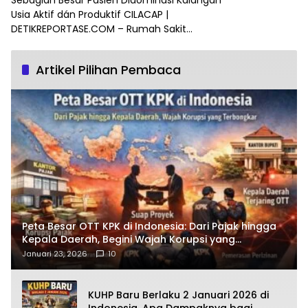
Sebagian Besar Pasien Didominasi Kalangan
Usia Aktif dán Produktif CILACAP |
DETIKREPORTASE.COM – Rumah Sakit…
Artikel Pilihan Pembaca
Peta Besar OTT KPK di Indonesia: Dari Pajak hingga
Kepala Daerah, Begini Wajah Korupsi yang
Terbongkar
Januari 23, 2026
10
KUHP Baru Berlaku 2 Januari 2026 di
Indonesia, Apa Dampaknya bagi