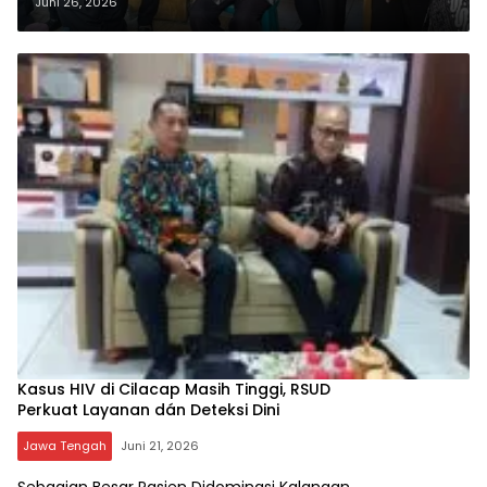
Jaga Ikatan Emosional dengan
Juni 26, 2026
Purnawirawan dán Warakawuri?
Kasus HIV di Cilacap Masih Tinggi, RSUD
Perkuat Layanan dán Deteksi Dini
Jawa Tengah
Juni 21, 2026