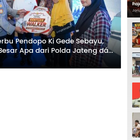
Paj
Waj
Janu
erbu Pendopo Ki Gede Sebayu,
esar Apa dari Polda Jateng dán