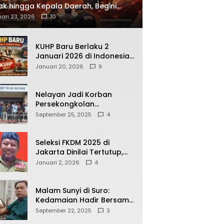
ak hingga Kepala Daerah, Begini
ah Korupsi yang Terbongkar
ari 23, 2026
10
KUHP Baru Berlaku 2
Januari 2026 di Indonesia,
Apa Dampaknya bagi
Januari 20, 2026
9
Kehidupan Warga? Ini
Aturan Kunci yang Wajib
Dipahami Publik
Nelayan Jadi Korban
Persekongkolan
Penyelewengan BBM
September 25, 2025
4
Bersubsidi di SPBU
64.78809 Teluk Batang
Seleksi FKDM 2025 di
Jakarta Dinilai Tertutup,
Transparansi
Januari 2, 2026
4
Pemerintahan Pramono–
Rano Dipertanyakan
Malam Sunyi di Suro:
Kedamaian Hadir Bersama
Secangkir Kopi Hangat
September 22, 2025
3