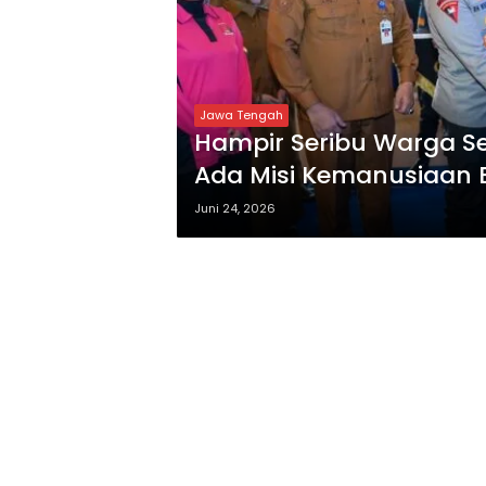
Jawa Tengah
Hampir Seribu Warga S
Ada Misi Kemanusiaan B
Kemenkes RI?
Juni 24, 2026