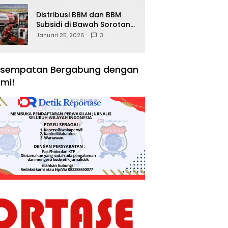
Distribusi BBM dan BBM
Subsidi di Bawah Sorotan
Publik: Antara Kepentingan
Januari 25, 2026
3
Negara, Hak Konsumen,
dan Tantangan
Pengawasan
sempatan Bergabung dengan
mi!