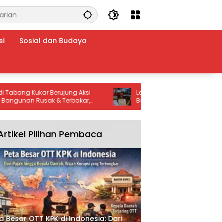
si
Sosial dan Budaya
g Kukar Berujung Aksi
Lebih dari 24 Jam Viber Link Mati di
an Rusak & Terbakar,
Baledono, Pelanggan Pertanyakan
Dalami Dugaan
Kepastian Penanganan
Artikel Pilihan Pembaca
a Besar OTT KPK di Indonesia: Dari