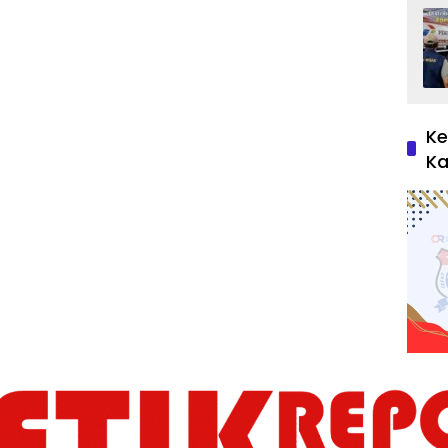
Ke
Ka