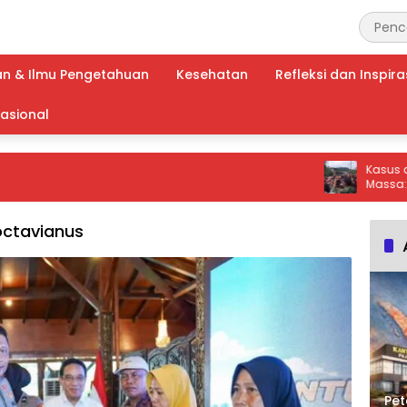
an & Ilmu Pengetahuan
Kesehatan
Refleksi dan Inspira
nasional
Kasus di Taban
Massa: Bangun
Aparat Masih 
Pengeroyokan
octavianus
Pet