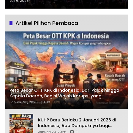
Meriahkan Khitanan Devan
Juli 6, 2026
Syahputra
Artikel Pilihan Pembaca
Peta Besar OTT KPK di Indonesia: Dari Pajak hingga
Kepala Daerah, Begini Wajah Korupsi yang
Terbongkar
Januari 23, 2026
10
KUHP Baru Berlaku 2 Januari 2026 di
Indonesia, Apa Dampaknya bagi
Kehidupan Warga? Ini Aturan Kunci
Januari 20, 2026
9