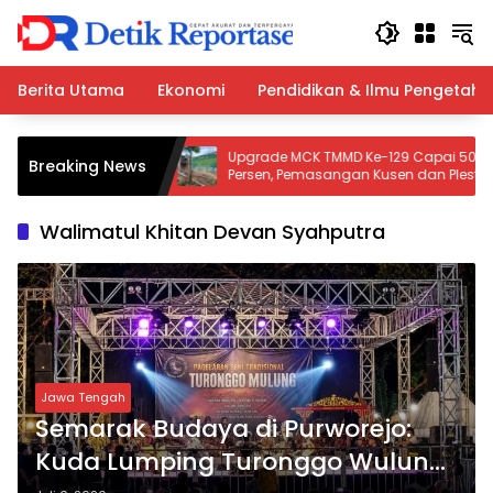
Langsung
ke
konten
Berita Utama
Ekonomi
Pendidikan & Ilmu Pengetah
i Atas
Upgrade MCK TMMD Ke-129 Capai 50
Breaking News
Pordes
Persen, Pemasangan Kusen dan Plester
adi Ajang
Dinding Terus Dikebut
Walimatul Khitan Devan Syahputra
Jawa Tengah
Semarak Budaya di Purworejo:
Kuda Lumping Turonggo Wulung