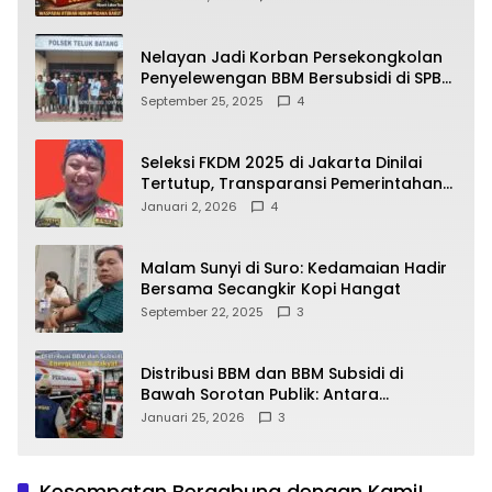
yang Wajib Dipahami Publik
Nelayan Jadi Korban Persekongkolan
Penyelewengan BBM Bersubsidi di SPBU
64.78809 Teluk Batang
September 25, 2025
4
Seleksi FKDM 2025 di Jakarta Dinilai
Tertutup, Transparansi Pemerintahan
Pramono–Rano Dipertanyakan
Januari 2, 2026
4
Malam Sunyi di Suro: Kedamaian Hadir
Bersama Secangkir Kopi Hangat
September 22, 2025
3
Distribusi BBM dan BBM Subsidi di
Bawah Sorotan Publik: Antara
Kepentingan Negara, Hak Konsumen,
Januari 25, 2026
3
dan Tantangan Pengawasan
Kesempatan Bergabung dengan Kami!