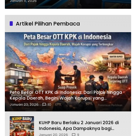
Limbung ke Warga, Solusi Nyata
Januari 11, 2026
untuk Rakyat!
Artikel Pilihan Pembaca
Peta Besar OTT KPK di Indonesia: Dari Pajak hingga
Kepala Daerah, Begini Wajah Korupsi yang
Terbongkar
Januari 23, 2026
10
KUHP Baru Berlaku 2 Januari 2026 di
Indonesia, Apa Dampaknya bagi
Kehidupan Warga? Ini Aturan Kunci
Januari 20, 2026
9