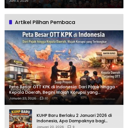
Momentum HUT ke-16
Juni 3, 2026
Pengatapan Raya Perkuat
Persatuan Warga
Artikel Pilihan Pembaca
Peta Besar OTT KPK di Indonesia: Dari Pajak hingga
Kepala Daerah, Begini Wajah Korupsi yang
Terbongkar
Januari 23, 2026
10
KUHP Baru Berlaku 2 Januari 2026 di
Indonesia, Apa Dampaknya bagi
Kehidupan Warga? Ini Aturan Kunci
Januari 20, 2026
9