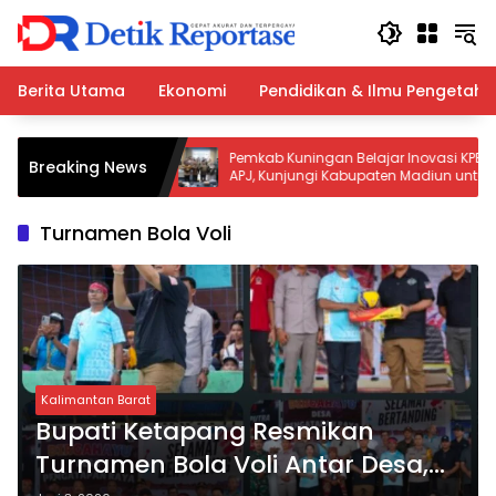
Langsung
ke
konten
Berita Utama
Ekonomi
Pendidikan & Ilmu Pengetah
arta Terbakar:
Pemkab Kuningan Belajar Inovasi KPBU
Breaking News
Personel
APJ, Kunjungi Kabupaten Madiun untuk
Genjot Infrastruktur
Turnamen Bola Voli
Kalimantan Barat
Bupati Ketapang Resmikan
Turnamen Bola Voli Antar Desa,