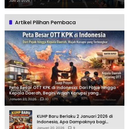
Kebijakan Mendengar Alarm
Juni 21, 2026
Rakyat?
Artikel Pilihan Pembaca
Peta Besar OTT KPK di Indonesia: Dari Pajak hingga
Kepala Daerah, Begini Wajah Korupsi yang
Terbongkar
Januari 23, 2026
10
KUHP Baru Berlaku 2 Januari 2026 di
Indonesia, Apa Dampaknya bagi
Kehidupan Warga? Ini Aturan Kunci
Januari 20, 2026
9