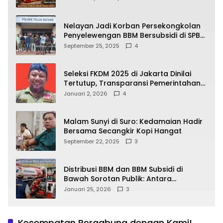
yang Wajib Dipahami Publik
Nelayan Jadi Korban Persekongkolan
Penyelewengan BBM Bersubsidi di SPBU
64.78809 Teluk Batang
September 25, 2025
4
Seleksi FKDM 2025 di Jakarta Dinilai
Tertutup, Transparansi Pemerintahan
Pramono–Rano Dipertanyakan
Januari 2, 2026
4
Malam Sunyi di Suro: Kedamaian Hadir
Bersama Secangkir Kopi Hangat
September 22, 2025
3
Distribusi BBM dan BBM Subsidi di
Bawah Sorotan Publik: Antara
Kepentingan Negara, Hak Konsumen,
Januari 25, 2026
3
dan Tantangan Pengawasan
Kesempatan Bergabung dengan Kami!