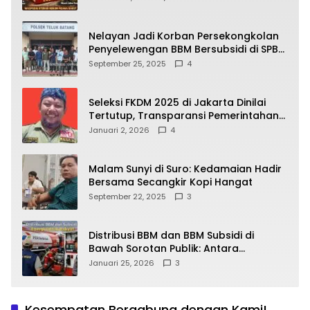
yang Wajib Dipahami Publik
Nelayan Jadi Korban Persekongkolan
Penyelewengan BBM Bersubsidi di SPBU
64.78809 Teluk Batang
September 25, 2025
4
Seleksi FKDM 2025 di Jakarta Dinilai
Tertutup, Transparansi Pemerintahan
Pramono–Rano Dipertanyakan
Januari 2, 2026
4
Malam Sunyi di Suro: Kedamaian Hadir
Bersama Secangkir Kopi Hangat
September 22, 2025
3
Distribusi BBM dan BBM Subsidi di
Bawah Sorotan Publik: Antara
Kepentingan Negara, Hak Konsumen,
Januari 25, 2026
3
dan Tantangan Pengawasan
Kesempatan Bergabung dengan Kami!