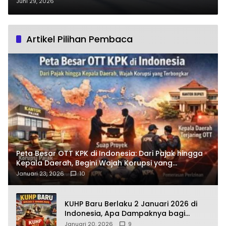
Hadir’ demi Bentuk Generasi
Juni 29, 2026
Emas
Artikel Pilihan Pembaca
Peta Besar OTT KPK di Indonesia: Dari Pajak hingga
Kepala Daerah, Begini Wajah Korupsi yang
Terbongkar
Januari 23, 2026
10
KUHP Baru Berlaku 2 Januari 2026 di
Indonesia, Apa Dampaknya bagi
Kehidupan Warga? Ini Aturan Kunci
Januari 20, 2026
9