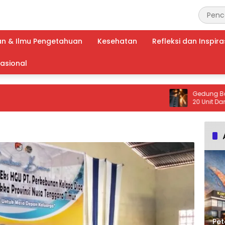
an & Ilmu Pengetahuan
Kesehatan
Refleksi dan Inspira
nasional
Gedung Bapenda DKI
20 Unit Damkar dan 
Dikerahkan ke Lokas
Pet