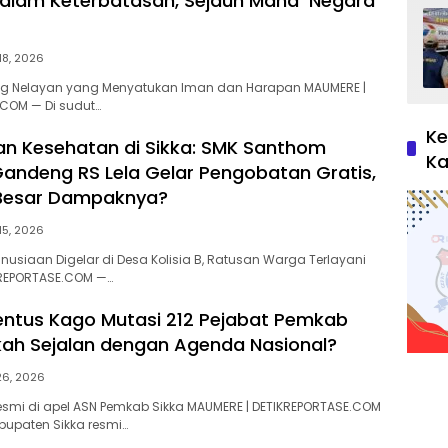
dalam Keterbatasan, Sejauh Mana Negara
18, 2026
g Nelayan yang Menyatukan Iman dan Harapan MAUMERE |
COM — Di sudut…
Ke
an Kesehatan di Sikka: SMK Santhom
Ka
ndeng RS Lela Gelar Pengobatan Gratis,
Besar Dampaknya?
15, 2026
nusiaan Digelar di Desa Kolisia B, Ratusan Warga Terlayani
KREPORTASE.COM —…
entus Kago Mutasi 212 Pejabat Pemkab
kah Sejalan dengan Agenda Nasional?
26, 2026
mi di apel ASN Pemkab Sikka MAUMERE | DETIKREPORTASE.COM
bupaten Sikka resmi…