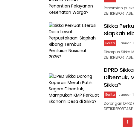
Peresmian pusk
DETIKREPORTASE.
Sikka Perk
Siapkah Ri
Berita
Januari 
Disarpus Sikka 
DETIKREPORTASE
DPRD Sikka
Dibentuk, 
Sikka?
Berita
Januari 
Dorongan DPRD u
DETIKREPORTASE
Paginasi
1
pos