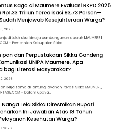
entus Kago di Maumere Evaluasi RKPD 2025
 Rp1,33 Triliun Terealisasi 93,73 Persen—
i Sudah Menjawab Kesejahteraan Warga?
23, 2026
enjadi tolok ukur kinerja pembangunan daerah MAUMERE |
.COM – Pemerintah Kabupaten Sikka…
sipan dan Perpustakaan Sikka Gandeng
 Komunikasi UNIPA Maumere, Apa
bagi Literasi Masyarakat?
22, 2026
 kerja sama di jantung layanan literasi Sikka MAUMERE,
EPORTASE.COM – Dalam upaya…
Nanga Lela Sikka Diresmikan Bupati
Benarkah Ini Jawaban Atas 18 Tahun
 Pelayanan Kesehatan Warga?
21, 2026