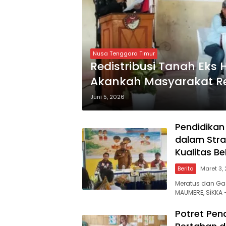
Nusa Tenggara Timur
Redistribusi Tanah Eks
Akankah Masyarakat Re
Mendapat Kepastian H
Juni 5, 2026
Pendidikan 
dalam Str
Kualitas Be
Berita
Maret 3,
Meratus dan Ga
MAUMERE, SİKKA
Potret Pen