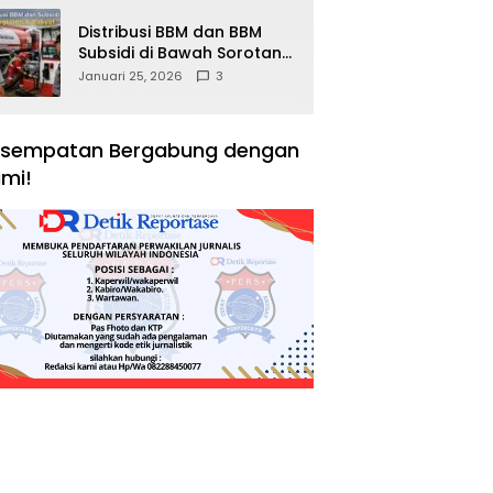
Distribusi BBM dan BBM
Subsidi di Bawah Sorotan
Publik: Antara Kepentingan
Januari 25, 2026
3
Negara, Hak Konsumen,
dan Tantangan
Pengawasan
sempatan Bergabung dengan
mi!