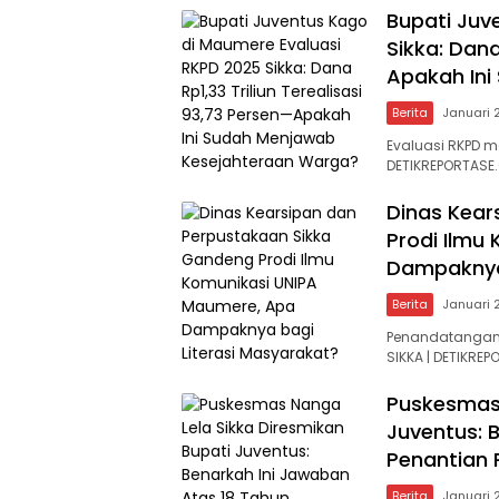
Bupati Juv
Sikka: Dana
Apakah In
Berita
Januari 
Evaluasi RKPD m
DETIKREPORTASE
Dinas Kear
Prodi Ilmu
Dampaknya 
Berita
Januari 
Penandatanganan
SIKKA | DETIKR
Puskesmas 
Juventus: 
Penantian
Berita
Januari 