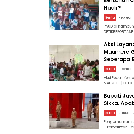
Bertahan 
Hadir?
Berita
Februari 
PAUD di Kampun
DETIKREPORTASE.
Aksi Layan
Maumere Ga
Seberapa 
Berita
Februari 
Aksi Peduli Kema
MAUMERE | DETİ
Bupati Juv
Sikka, Apa
Berita
Januari 
Pengumuman res
– Pemerintah Ka