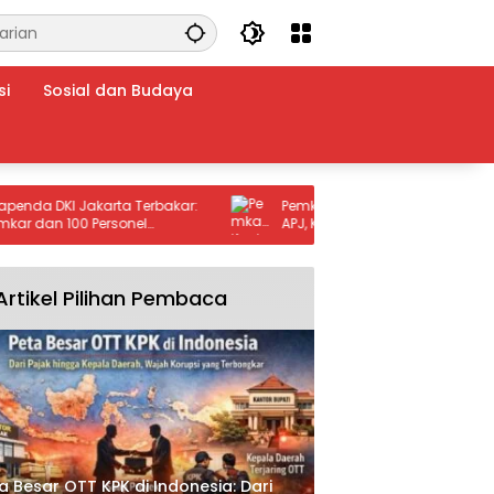
si
Sosial dan Budaya
 Jakarta Terbakar:
Pemkab Kuningan Belajar Inovasi KPBU
100 Personel
APJ, Kunjungi Kabupaten Madiun untuk
i
Genjot Infrastruktur
Artikel Pilihan Pembaca
a Besar OTT KPK di Indonesia: Dari