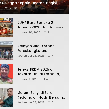
ak hingga Kepala Daerah, Begini
ah Korupsi yang Terbongkar
ari 23, 2026
10
KUHP Baru Berlaku 2
Januari 2026 di Indonesia,
Apa Dampaknya bagi
Januari 20, 2026
9
Kehidupan Warga? Ini
Aturan Kunci yang Wajib
Dipahami Publik
Nelayan Jadi Korban
Persekongkolan
Penyelewengan BBM
September 25, 2025
4
Bersubsidi di SPBU
64.78809 Teluk Batang
Seleksi FKDM 2025 di
Jakarta Dinilai Tertutup,
Transparansi
Januari 2, 2026
4
Pemerintahan Pramono–
Rano Dipertanyakan
Malam Sunyi di Suro:
Kedamaian Hadir Bersama
Secangkir Kopi Hangat
September 22, 2025
3