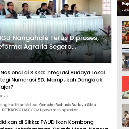
Paj
Waj
Janu
 HGU Nangahale Terus Diproses,
forma Agraria Segera
ak?
Nasional di Sikka: Integrasi Budaya Lokal
ategi Numerasi SD, Mampukah Dongkrak
lajar?
 2026
sing Hadirkan Metode Gembira Berbasis Budaya Sikka
 – DETİKREPORTASE.COM Upaya meningkatkan…
didikan di Sikka: PAUD Ikan Kombong