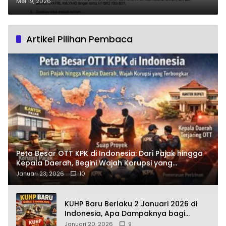
Fujianto, Kasus Dugaan
Mei 19, 2026
Provokator Sidang Lingkungan
Hidup Berlanjut
Artikel Pilihan Pembaca
Peta Besar OTT KPK di Indonesia: Dari Pajak hingga
Kepala Daerah, Begini Wajah Korupsi yang
Terbongkar
Januari 23, 2026
10
KUHP Baru Berlaku 2 Januari 2026 di
Indonesia, Apa Dampaknya bagi
Kehidupan Warga? Ini Aturan Kunci
Januari 20, 2026
9