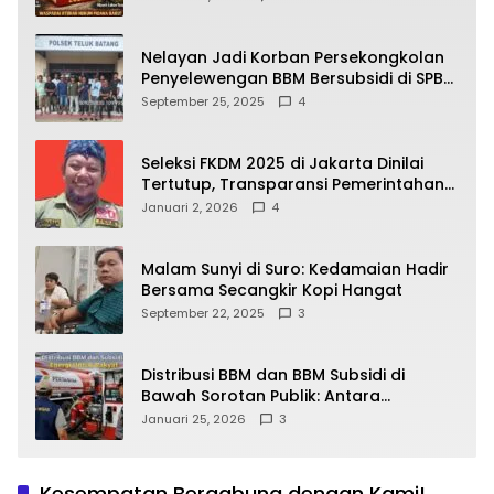
yang Wajib Dipahami Publik
Nelayan Jadi Korban Persekongkolan
Penyelewengan BBM Bersubsidi di SPBU
64.78809 Teluk Batang
September 25, 2025
4
Seleksi FKDM 2025 di Jakarta Dinilai
Tertutup, Transparansi Pemerintahan
Pramono–Rano Dipertanyakan
Januari 2, 2026
4
Malam Sunyi di Suro: Kedamaian Hadir
Bersama Secangkir Kopi Hangat
September 22, 2025
3
Distribusi BBM dan BBM Subsidi di
Bawah Sorotan Publik: Antara
Kepentingan Negara, Hak Konsumen,
Januari 25, 2026
3
dan Tantangan Pengawasan
Kesempatan Bergabung dengan Kami!