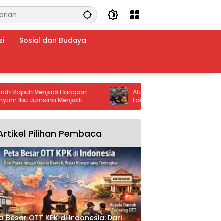
si
Sosial dan Budaya
uh Menjadi Harapan
Alun-Alun Jember Jadi Favorit Keluar
u Jumsina Menjadi
Lokasi Asyik untuk Arisan dan Bersant
i Warga Batu Bara
Artikel Pilihan Pembaca
a Besar OTT KPK di Indonesia: Dari