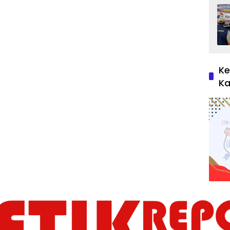
Ke
Ka