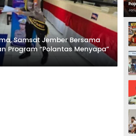
Paj
Waj
Janu
ima, Samsat Jember Bersama
an Program “Polantas Menyapa”