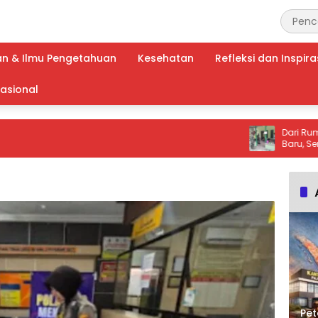
an & Ilmu Pengetahuan
Kesehatan
Refleksi dan Inspira
nasional
Dari Rumah Rap
Baru, Senyum Ib
Makna TMMD bag
Pet