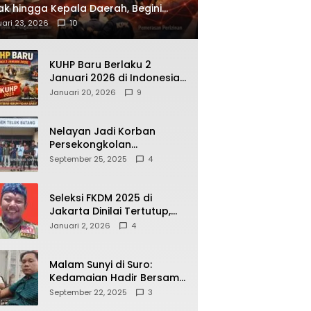
ak hingga Kepala Daerah, Begini
ah Korupsi yang Terbongkar
ari 23, 2026
10
KUHP Baru Berlaku 2
Januari 2026 di Indonesia,
Apa Dampaknya bagi
Januari 20, 2026
9
Kehidupan Warga? Ini
Aturan Kunci yang Wajib
Dipahami Publik
Nelayan Jadi Korban
Persekongkolan
Penyelewengan BBM
September 25, 2025
4
Bersubsidi di SPBU
64.78809 Teluk Batang
Seleksi FKDM 2025 di
Jakarta Dinilai Tertutup,
Transparansi
Januari 2, 2026
4
Pemerintahan Pramono–
Rano Dipertanyakan
Malam Sunyi di Suro:
Kedamaian Hadir Bersama
Secangkir Kopi Hangat
September 22, 2025
3