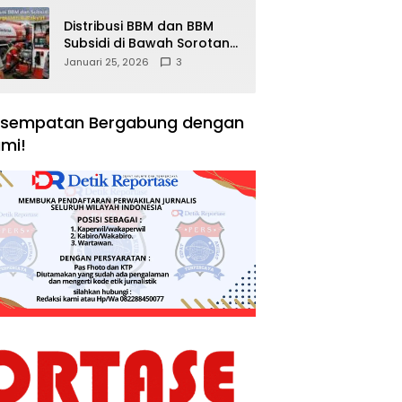
Distribusi BBM dan BBM
Subsidi di Bawah Sorotan
Publik: Antara Kepentingan
Januari 25, 2026
3
Negara, Hak Konsumen,
dan Tantangan
Pengawasan
sempatan Bergabung dengan
mi!