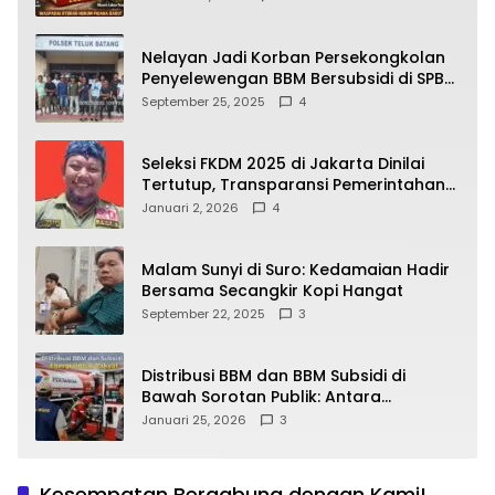
yang Wajib Dipahami Publik
Nelayan Jadi Korban Persekongkolan
Penyelewengan BBM Bersubsidi di SPBU
64.78809 Teluk Batang
September 25, 2025
4
Seleksi FKDM 2025 di Jakarta Dinilai
Tertutup, Transparansi Pemerintahan
Pramono–Rano Dipertanyakan
Januari 2, 2026
4
Malam Sunyi di Suro: Kedamaian Hadir
Bersama Secangkir Kopi Hangat
September 22, 2025
3
Distribusi BBM dan BBM Subsidi di
Bawah Sorotan Publik: Antara
Kepentingan Negara, Hak Konsumen,
Januari 25, 2026
3
dan Tantangan Pengawasan
Kesempatan Bergabung dengan Kami!