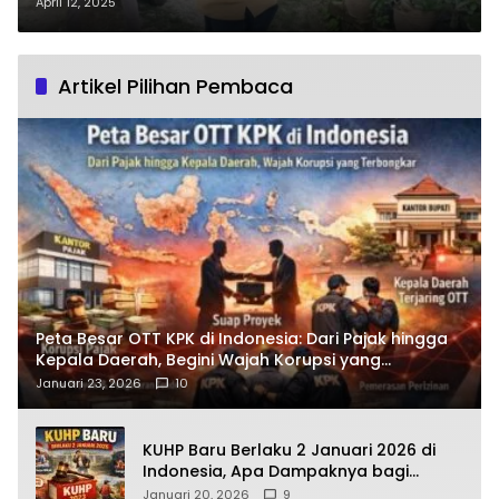
Tengah Warga Kota Kupang
April 12, 2025
Artikel Pilihan Pembaca
Peta Besar OTT KPK di Indonesia: Dari Pajak hingga
Kepala Daerah, Begini Wajah Korupsi yang
Terbongkar
Januari 23, 2026
10
KUHP Baru Berlaku 2 Januari 2026 di
Indonesia, Apa Dampaknya bagi
Kehidupan Warga? Ini Aturan Kunci
Januari 20, 2026
9