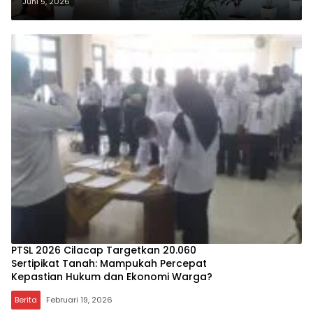
Akankah Masyarakat Reforma
Juni 5, 2026
Agraria Segera Mendapat
Kepastian Hak?
PTSL 2026 Cilacap Targetkan 20.060
Sertipikat Tanah: Mampukah Percepat
Kepastian Hukum dan Ekonomi Warga?
Berita
Februari 19, 2026