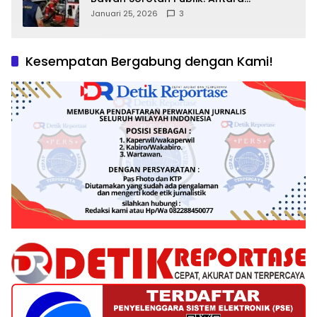
Kepentingan Negara, Hak Konsumen,
Januari 25, 2026
3
dan Tantangan Pengawasan
Kesempatan Bergabung dengan Kami!