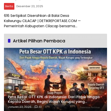
Berita
Desember 23, 2025
616 Sertipikat Diserahkan di Balai Desa
Kaliwungu CILACAP | DETIKREPORTASE.COM —
Pemerintah Kabupaten Cilacap bersama…
Artikel Pilihan Pembaca
Peta Besar OTT KPK di Indonesia: Dari Pajak hingga
Kepala Daerah, Begini Wajah Korupsi yang
Terbongkar
Januari 23, 2026
10