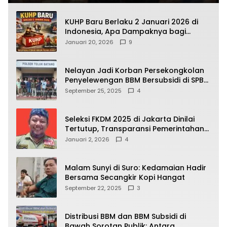
KUHP Baru Berlaku 2 Januari 2026 di
Indonesia, Apa Dampaknya bagi
Kehidupan Warga? Ini Aturan Kunci
Januari 20, 2026
9
yang Wajib Dipahami Publik
Nelayan Jadi Korban Persekongkolan
Penyelewengan BBM Bersubsidi di SPBU
64.78809 Teluk Batang
September 25, 2025
4
Seleksi FKDM 2025 di Jakarta Dinilai
Tertutup, Transparansi Pemerintahan
Pramono–Rano Dipertanyakan
Januari 2, 2026
4
Malam Sunyi di Suro: Kedamaian Hadir
Bersama Secangkir Kopi Hangat
September 22, 2025
3
Distribusi BBM dan BBM Subsidi di
Bawah Sorotan Publik: Antara