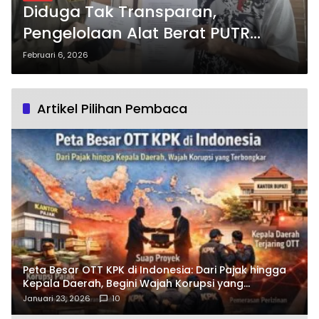
Diduga Tak Transparan,
Pengelolaan Alat Berat PUTR
Ketapang Disorot: Bagaimana
Februari 6, 2026
Potensi Kebocoran PAD Bisa
Terjadi?
Artikel Pilihan Pembaca
Peta Besar OTT KPK di Indonesia: Dari Pajak hingga
Kepala Daerah, Begini Wajah Korupsi yang
Terbongkar
Januari 23, 2026
10