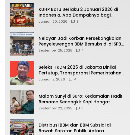
KUHP Baru Berlaku 2 Januari 2026 di
Indonesia, Apa Dampaknya bagi
Kehidupan Warga? Ini Aturan Kunci
Januari 20, 2026
9
yang Wajib Dipahami Publik
Nelayan Jadi Korban Persekongkolan
Penyelewengan BBM Bersubsidi di SPBU
64.78809 Teluk Batang
September 25, 2025
4
Seleksi FKDM 2025 di Jakarta Dinilai
Tertutup, Transparansi Pemerintahan
Pramono–Rano Dipertanyakan
Januari 2, 2026
4
Malam Sunyi di Suro: Kedamaian Hadir
Bersama Secangkir Kopi Hangat
September 22, 2025
3
Distribusi BBM dan BBM Subsidi di
Bawah Sorotan Publik: Antara