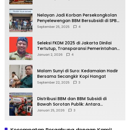
yang Wajib Dipahami Publik
Nelayan Jadi Korban Persekongkolan
Penyelewengan BBM Bersubsidi di SPBU
64.78809 Teluk Batang
September 25, 2025
4
Seleksi FKDM 2025 di Jakarta Dinilai
Tertutup, Transparansi Pemerintahan
Pramono–Rano Dipertanyakan
Januari 2, 2026
4
Malam Sunyi di Suro: Kedamaian Hadir
Bersama Secangkir Kopi Hangat
September 22, 2025
3
Distribusi BBM dan BBM Subsidi di
Bawah Sorotan Publik: Antara
Kepentingan Negara, Hak Konsumen,
Januari 25, 2026
3
dan Tantangan Pengawasan
Kesempatan Bergabung dengan Kami!