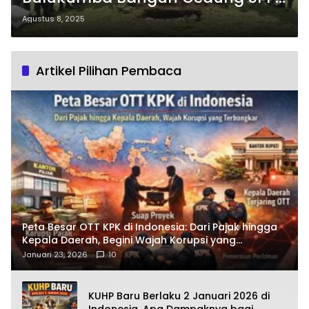
di Kecamatan Bulukumpa
Agustus 8, 2025
Artikel Pilihan Pembaca
Peta Besar OTT KPK di Indonesia: Dari Pajak hingga
Kepala Daerah, Begini Wajah Korupsi yang
Terbongkar
Januari 23, 2026
10
KUHP Baru Berlaku 2 Januari 2026 di