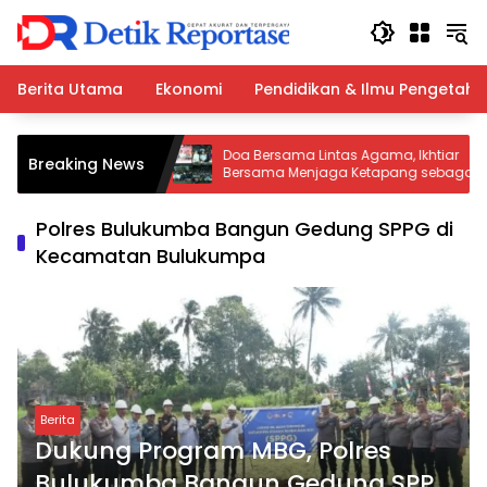
Langsung
ke
konten
Berita Utama
Ekonomi
Pendidikan & Ilmu Pengetah
njikan Umroh
Doa Bersama Lintas Agama, Ikhtiar
Breaking News
 MTQ Mendatang
Bersama Menjaga Ketapang sebagai
Rumah Besar
Polres Bulukumba Bangun Gedung SPPG di
Kecamatan Bulukumpa
Berita
Dukung Program MBG, Polres
Bulukumba Bangun Gedung SPPG