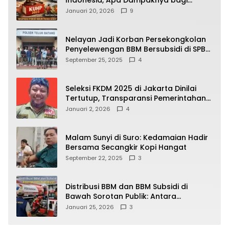
Indonesia, Apa Dampaknya bagi
Kehidupan Warga? Ini Aturan Kunci
Januari 20, 2026
9
yang Wajib Dipahami Publik
Nelayan Jadi Korban Persekongkolan
Penyelewengan BBM Bersubsidi di SPBU
64.78809 Teluk Batang
September 25, 2025
4
Seleksi FKDM 2025 di Jakarta Dinilai
Tertutup, Transparansi Pemerintahan
Pramono–Rano Dipertanyakan
Januari 2, 2026
4
Malam Sunyi di Suro: Kedamaian Hadir
Bersama Secangkir Kopi Hangat
September 22, 2025
3
Distribusi BBM dan BBM Subsidi di
Bawah Sorotan Publik: Antara
Kepentingan Negara, Hak Konsumen,
Januari 25, 2026
3
dan Tantangan Pengawasan