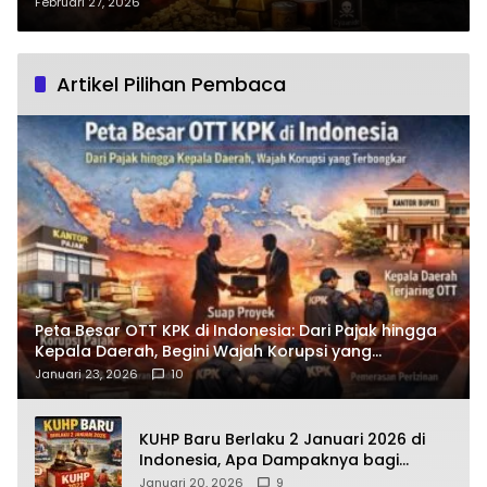
Emas Kotabunan Disorot, APH
Februari 27, 2026
Mampukah Bertindak Tegas?
Artikel Pilihan Pembaca
Peta Besar OTT KPK di Indonesia: Dari Pajak hingga
Kepala Daerah, Begini Wajah Korupsi yang
Terbongkar
Januari 23, 2026
10
KUHP Baru Berlaku 2 Januari 2026 di
Indonesia, Apa Dampaknya bagi
Kehidupan Warga? Ini Aturan Kunci
Januari 20, 2026
9