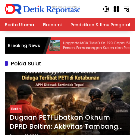
Langsung
ke
konten
Berita Utama
Ekonomi
Pendidikan & Ilmu Pengetah
i Atas
Upgrade MCK TMMD Ke-129 Capai 50
Breaking News
Pordes
Persen, Pemasangan Kusen dan Plester
adi Ajang
Dinding Terus Dikebut
Polda Sulut
Berita
Dugaan PETI Libatkan Oknum
DPRD Boltim: Aktivitas Tambang