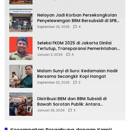
yang Wajib Dipahami Publik
Nelayan Jadi Korban Persekongkolan
Penyelewengan BBM Bersubsidi di SPBU
64.78809 Teluk Batang
September 25, 2025
4
Seleksi FKDM 2025 di Jakarta Dinilai
Tertutup, Transparansi Pemerintahan
Pramono–Rano Dipertanyakan
Januari 2, 2026
4
Malam Sunyi di Suro: Kedamaian Hadir
Bersama Secangkir Kopi Hangat
September 22, 2025
3
Distribusi BBM dan BBM Subsidi di
Bawah Sorotan Publik: Antara
Kepentingan Negara, Hak Konsumen,
Januari 25, 2026
3
dan Tantangan Pengawasan
Kesempatan Bergabung dengan Kami!