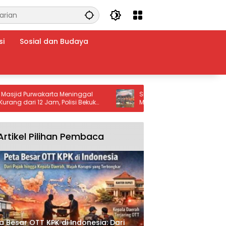
si
Sosial dan Budaya
 Purwakarta Meninggal
Siaga Karhutla 2026! Kecamatan
ari 12 Jam, Polisi Bekuk
Majenang Cilacap Gelar Apel Gab
u
Cegah Kebakaran Hutan
Artikel Pilihan Pembaca
a Besar OTT KPK di Indonesia: Dari