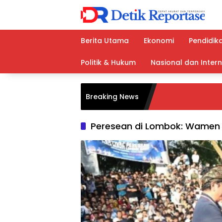
Langsung
ke
konten
Berita Utama
Ekonomi
Pendidik
Politik & Hukum
Nasional dan Inter
Breaking News
Peresean di Lombok: Wamen 