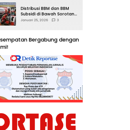
Distribusi BBM dan BBM
Subsidi di Bawah Sorotan
Publik: Antara Kepentingan
Januari 25, 2026
3
Negara, Hak Konsumen,
dan Tantangan
Pengawasan
sempatan Bergabung dengan
mi!