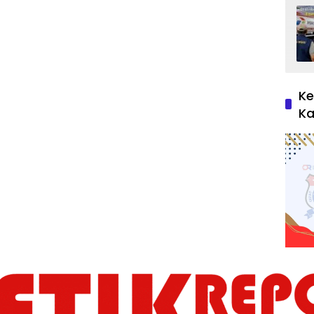
Ke
Ka