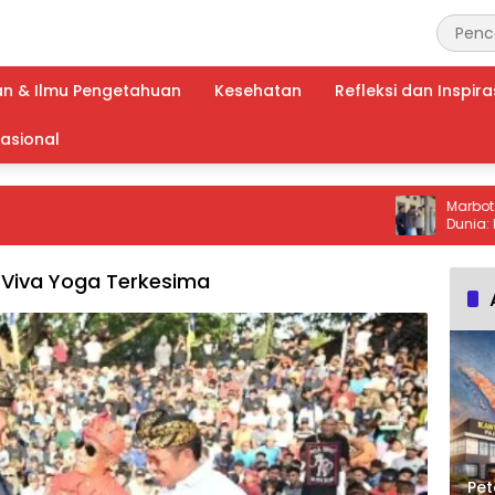
an & Ilmu Pengetahuan
Kesehatan
Refleksi dan Inspira
nasional
Marbot Masjid
Dunia: Kurang d
Terduga Pelak
Viva Yoga Terkesima
Pet