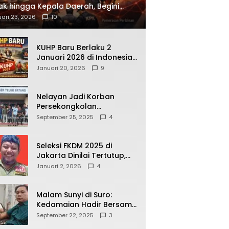
ak hingga Kepala Daerah, Begini
ah Korupsi yang Terbongkar
ari 23, 2026
10
KUHP Baru Berlaku 2
Januari 2026 di Indonesia,
Apa Dampaknya bagi
Januari 20, 2026
9
Kehidupan Warga? Ini
Aturan Kunci yang Wajib
Dipahami Publik
Nelayan Jadi Korban
Persekongkolan
Penyelewengan BBM
September 25, 2025
4
Bersubsidi di SPBU
64.78809 Teluk Batang
Seleksi FKDM 2025 di
Jakarta Dinilai Tertutup,
Transparansi
Januari 2, 2026
4
Pemerintahan Pramono–
Rano Dipertanyakan
Malam Sunyi di Suro:
Kedamaian Hadir Bersama
Secangkir Kopi Hangat
September 22, 2025
3