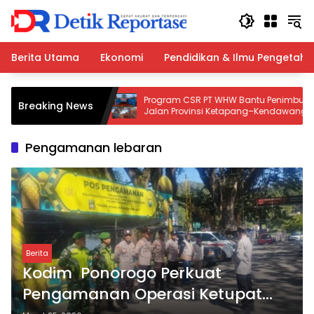
Langsung
ke
konten
Berita Utama
Ekonomi
Pendidikan & Ilmu Pengetah
Polresta Deli
Program CSR PT WHW Bantu Penimbunan
Breaking News
a Gagal Edarkan
Jalan Provinsi Ketapang–Kendawangan,
Warga Apresiasi Kepedulian Perusahaan
Pengamanan lebaran
Berita
Kodim Ponorogo Perkuat
Pengamanan Operasi Ketupat