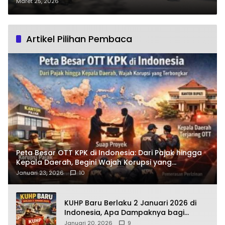
Semeru 2026: Siap Jaga Arus
Maret 25, 2026
Mudik dan Keselamatan Warga?
Artikel Pilihan Pembaca
Peta Besar OTT KPK di Indonesia: Dari Pajak hingga
Kepala Daerah, Begini Wajah Korupsi yang
Terbongkar
Januari 23, 2026
10
KUHP Baru Berlaku 2 Januari 2026 di
Indonesia, Apa Dampaknya bagi
Kehidupan Warga? Ini Aturan Kunci
Januari 20, 2026
9