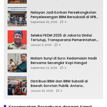
yang Wajib Dipahami Publik
Nelayan Jadi Korban Persekongkolan
Penyelewengan BBM Bersubsidi di SPBU
64.78809 Teluk Batang
September 25, 2025
4
Seleksi FKDM 2025 di Jakarta Dinilai
Tertutup, Transparansi Pemerintahan
Pramono–Rano Dipertanyakan
Januari 2, 2026
4
Malam Sunyi di Suro: Kedamaian Hadir
Bersama Secangkir Kopi Hangat
September 22, 2025
3
Distribusi BBM dan BBM Subsidi di
Bawah Sorotan Publik: Antara
Kepentingan Negara, Hak Konsumen,
Januari 25, 2026
3
dan Tantangan Pengawasan
Kesempatan Bergabung dengan Kami!