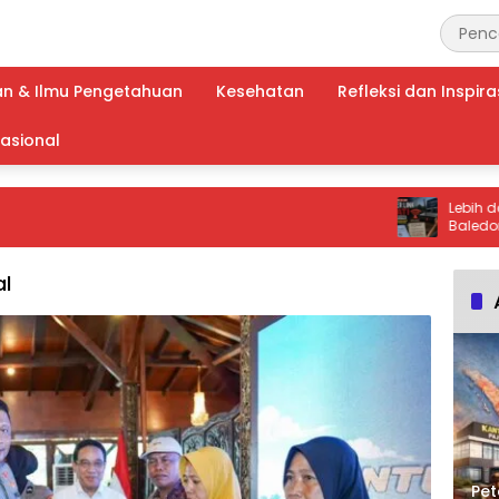
an & Ilmu Pengetahuan
Kesehatan
Refleksi dan Inspira
nasional
Lebih dari 24 Ja
Baledono, Pela
Kepastian Pen
al
Pet