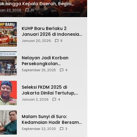
ak hingga Kepala Daerah, Begini
ah Korupsi yang Terbongkar
ari 23, 2026
10
KUHP Baru Berlaku 2
Januari 2026 di Indonesia,
Apa Dampaknya bagi
Januari 20, 2026
9
Kehidupan Warga? Ini
Aturan Kunci yang Wajib
Dipahami Publik
Nelayan Jadi Korban
Persekongkolan
Penyelewengan BBM
September 25, 2025
4
Bersubsidi di SPBU
64.78809 Teluk Batang
Seleksi FKDM 2025 di
Jakarta Dinilai Tertutup,
Transparansi
Januari 2, 2026
4
Pemerintahan Pramono–
Rano Dipertanyakan
Malam Sunyi di Suro:
Kedamaian Hadir Bersama
Secangkir Kopi Hangat
September 22, 2025
3