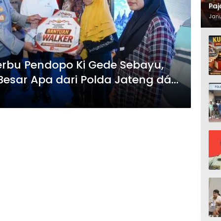
Paj
Waj
Janu
erbu Pendopo Ki Gede Sebayu,
esar Apa dari Polda Jateng dán