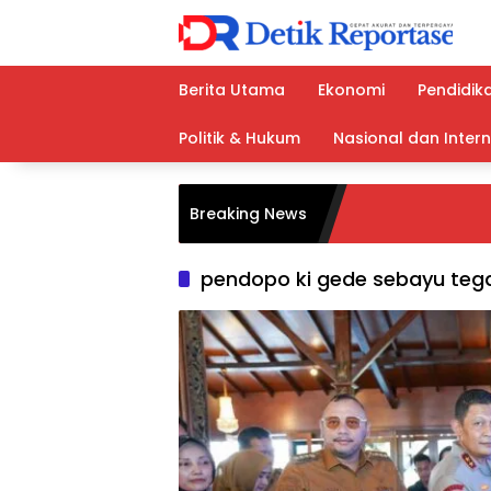
Langsung
ke
konten
Berita Utama
Ekonomi
Pendidik
Politik & Hukum
Nasional dan Inter
Breaking News
pendopo ki gede sebayu teg