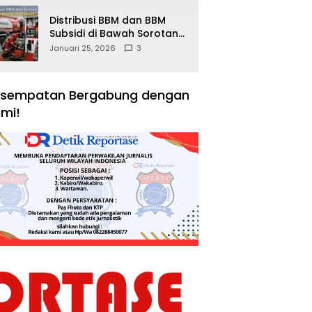
Distribusi BBM dan BBM
Subsidi di Bawah Sorotan
Publik: Antara Kepentingan
Januari 25, 2026
3
Negara, Hak Konsumen,
dan Tantangan
Pengawasan
sempatan Bergabung dengan
mi!