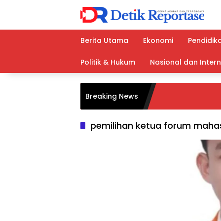
Langsung
ke
konten
Berita Utama
Ekonomi
Pendidik
Politik & Hukum
Nasional dan Inter
Breaking News
pemilihan ketua forum maha