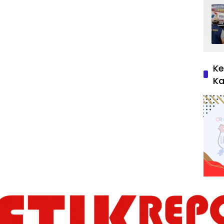
Ke
Ka