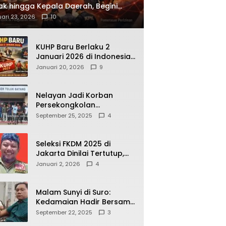
ak hingga Kepala Daerah, Begini
ah Korupsi yang Terbongkar
ari 23, 2026
10
KUHP Baru Berlaku 2
Januari 2026 di Indonesia,
Apa Dampaknya bagi
Januari 20, 2026
9
Kehidupan Warga? Ini
Aturan Kunci yang Wajib
Dipahami Publik
Nelayan Jadi Korban
Persekongkolan
Penyelewengan BBM
September 25, 2025
4
Bersubsidi di SPBU
64.78809 Teluk Batang
Seleksi FKDM 2025 di
Jakarta Dinilai Tertutup,
Transparansi
Januari 2, 2026
4
Pemerintahan Pramono–
Rano Dipertanyakan
Malam Sunyi di Suro:
Kedamaian Hadir Bersama
Secangkir Kopi Hangat
September 22, 2025
3