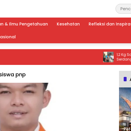
an & Ilmu Pengetahuan
Kesehatan
Refleksi dan Inspira
nasional
1,2 Kg Sabu Di
Serdang, Tiga
Ribuan Dosis N
siswa pnp
Pet