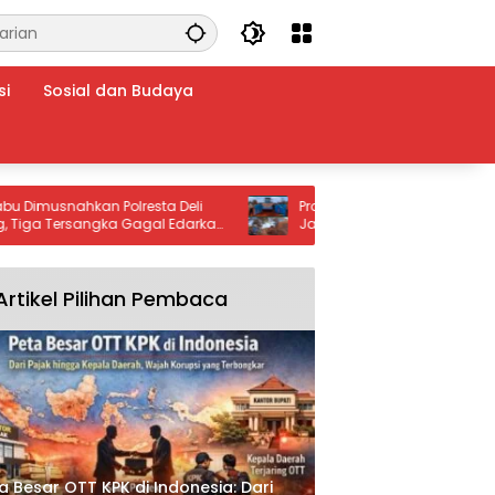
si
Sosial dan Budaya
musnahkan Polresta Deli
Program CSR PT WHW Bantu Penim
 Tersangka Gagal Edarkan
Jalan Provinsi Ketapang–Kendawa
arkoba”.
Warga Apresiasi Kepedulian Perus
Artikel Pilihan Pembaca
a Besar OTT KPK di Indonesia: Dari