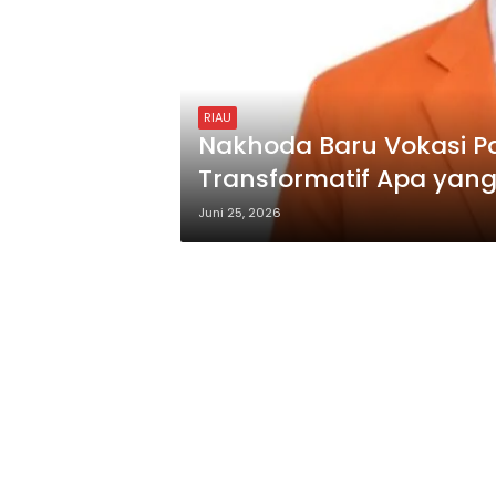
RIAU
Nakhoda Baru Vokasi Pa
Transformatif Apa yang 
untuk Mahasiswa Pela
Juni 25, 2026