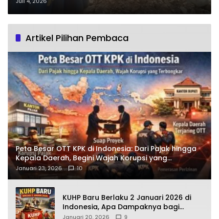
Ilegal, 3 Unit Alat Berat Beroperasi
Juli 4, 2026
Tanpa Izin
Artikel Pilihan Pembaca
Peta Besar OTT KPK di Indonesia: Dari Pajak hingga
Kepala Daerah, Begini Wajah Korupsi yang
Terbongkar
Januari 23, 2026
10
KUHP Baru Berlaku 2 Januari 2026 di
Indonesia, Apa Dampaknya bagi
Kehidupan Warga? Ini Aturan Kunci
Januari 20, 2026
9