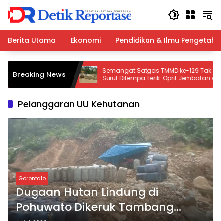
Langsung
ke
konten
Berita Utama
Ekonomi
Pendidikan & Ilmu Pengetah
Dilantik, Bupati
Semangat Satgas TMMD ke-129 Tak
Breaking News
aborasi dan
Surut Ditempa Terik: Oprit Jembatan di
an
Lhok Panah Dikebut Nyaris Rampung
Pelanggaran UU Kehutanan
Gorontalo
Dugaan Hutan Lindung di
Pohuwato Dikeruk Tambang