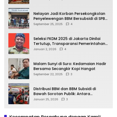
yang Wajib Dipahami Publik
Nelayan Jadi Korban Persekongkolan
Penyelewengan BBM Bersubsidi di SPBU
64.78809 Teluk Batang
September 25, 2025
4
Seleksi FKDM 2025 di Jakarta Dinilai
Tertutup, Transparansi Pemerintahan
Pramono–Rano Dipertanyakan
Januari 2, 2026
4
Malam Sunyi di Suro: Kedamaian Hadir
Bersama Secangkir Kopi Hangat
September 22, 2025
3
Distribusi BBM dan BBM Subsidi di
Bawah Sorotan Publik: Antara
Kepentingan Negara, Hak Konsumen,
Januari 25, 2026
3
dan Tantangan Pengawasan
Kesempatan Bergabung dengan Kami!