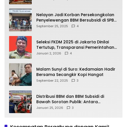
yang Wajib Dipahami Publik
Nelayan Jadi Korban Persekongkolan
Penyelewengan BBM Bersubsidi di SPBU
64.78809 Teluk Batang
September 25, 2025
4
Seleksi FKDM 2025 di Jakarta Dinilai
Tertutup, Transparansi Pemerintahan
Pramono–Rano Dipertanyakan
Januari 2, 2026
4
Malam Sunyi di Suro: Kedamaian Hadir
Bersama Secangkir Kopi Hangat
September 22, 2025
3
Distribusi BBM dan BBM Subsidi di
Bawah Sorotan Publik: Antara
Kepentingan Negara, Hak Konsumen,
Januari 25, 2026
3
dan Tantangan Pengawasan
Kesempatan Bergabung dengan Kami!