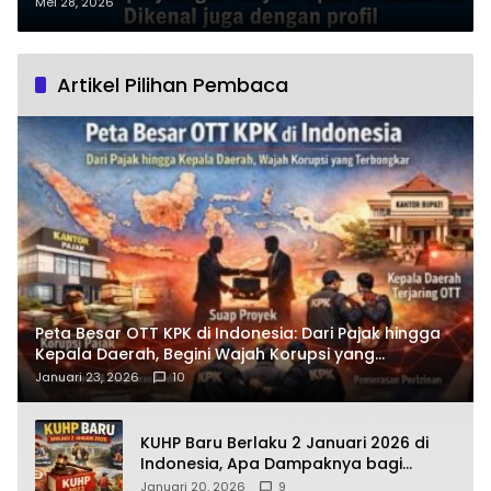
Pendulang Emas di Pegunungan
Mei 28, 2026
Bintang, Aparat Tingkatkan
Operasi Pengejaran
Artikel Pilihan Pembaca
Peta Besar OTT KPK di Indonesia: Dari Pajak hingga
Kepala Daerah, Begini Wajah Korupsi yang
Terbongkar
Januari 23, 2026
10
KUHP Baru Berlaku 2 Januari 2026 di
Indonesia, Apa Dampaknya bagi
Kehidupan Warga? Ini Aturan Kunci
Januari 20, 2026
9