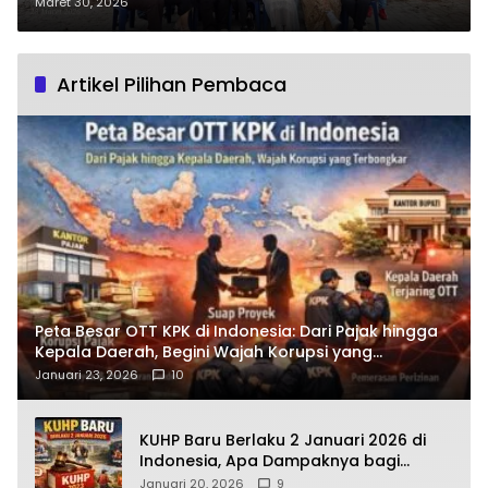
Tinggi: Mampukah Dorong
Maret 30, 2026
Profesionalisme Pers?
Artikel Pilihan Pembaca
Peta Besar OTT KPK di Indonesia: Dari Pajak hingga
Kepala Daerah, Begini Wajah Korupsi yang
Terbongkar
Januari 23, 2026
10
KUHP Baru Berlaku 2 Januari 2026 di
Indonesia, Apa Dampaknya bagi
Kehidupan Warga? Ini Aturan Kunci
Januari 20, 2026
9