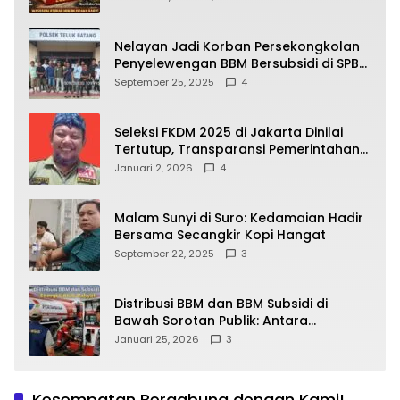
yang Wajib Dipahami Publik
Nelayan Jadi Korban Persekongkolan
Penyelewengan BBM Bersubsidi di SPBU
64.78809 Teluk Batang
September 25, 2025
4
Seleksi FKDM 2025 di Jakarta Dinilai
Tertutup, Transparansi Pemerintahan
Pramono–Rano Dipertanyakan
Januari 2, 2026
4
Malam Sunyi di Suro: Kedamaian Hadir
Bersama Secangkir Kopi Hangat
September 22, 2025
3
Distribusi BBM dan BBM Subsidi di
Bawah Sorotan Publik: Antara
Kepentingan Negara, Hak Konsumen,
Januari 25, 2026
3
dan Tantangan Pengawasan
Kesempatan Bergabung dengan Kami!