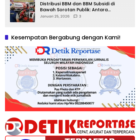
Distribusi BBM dan BBM Subsidi di
Bawah Sorotan Publik: Antara
Kepentingan Negara, Hak Konsumen,
Januari 25, 2026
3
dan Tantangan Pengawasan
Kesempatan Bergabung dengan Kami!