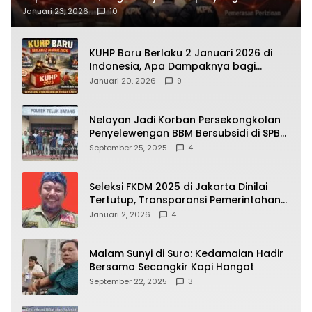
Terbongkar
Januari 23, 2026
10
KUHP Baru Berlaku 2 Januari 2026 di
Indonesia, Apa Dampaknya bagi
Kehidupan Warga? Ini Aturan Kunci
Januari 20, 2026
9
yang Wajib Dipahami Publik
Nelayan Jadi Korban Persekongkolan
Penyelewengan BBM Bersubsidi di SPBU
64.78809 Teluk Batang
September 25, 2025
4
Seleksi FKDM 2025 di Jakarta Dinilai
Tertutup, Transparansi Pemerintahan
Pramono–Rano Dipertanyakan
Januari 2, 2026
4
Malam Sunyi di Suro: Kedamaian Hadir
Bersama Secangkir Kopi Hangat
September 22, 2025
3