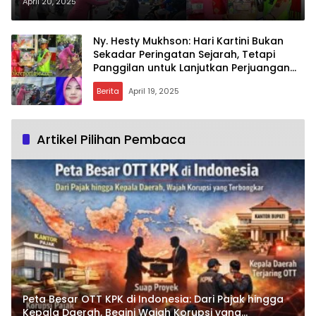
Panggilan Melanjutkan
April 20, 2025
Perjuangan
Ny. Hesty Mukhson: Hari Kartini Bukan
Sekadar Peringatan Sejarah, Tetapi
Panggilan untuk Lanjutkan Perjuangan
Kartini
Berita
April 19, 2025
Artikel Pilihan Pembaca
Peta Besar OTT KPK di Indonesia: Dari Pajak hingga
Kepala Daerah, Begini Wajah Korupsi yang