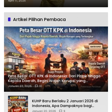
Pengorbanan dan Harapan
April 17, 2025
Artikel Pilihan Pembaca
Peta Besar OTT KPK di Indonesia: Dari Pajak hingga
Kepala Daerah, Begini Wajah Korupsi yang
Terbongkar
Januari 23, 2026
10
KUHP Baru Berlaku 2 Januari 2026 di
Indonesia, Apa Dampaknya bagi
Kehidupan Warga? Ini Aturan Kunci
Januari 20, 2026
9