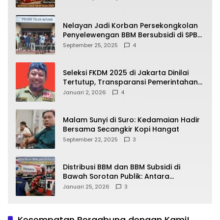
yang Wajib Dipahami Publik
Nelayan Jadi Korban Persekongkolan
Penyelewengan BBM Bersubsidi di SPBU
64.78809 Teluk Batang
September 25, 2025
4
Seleksi FKDM 2025 di Jakarta Dinilai
Tertutup, Transparansi Pemerintahan
Pramono–Rano Dipertanyakan
Januari 2, 2026
4
Malam Sunyi di Suro: Kedamaian Hadir
Bersama Secangkir Kopi Hangat
September 22, 2025
3
Distribusi BBM dan BBM Subsidi di
Bawah Sorotan Publik: Antara
Kepentingan Negara, Hak Konsumen,
Januari 25, 2026
3
dan Tantangan Pengawasan
Kesempatan Bergabung dengan Kami!