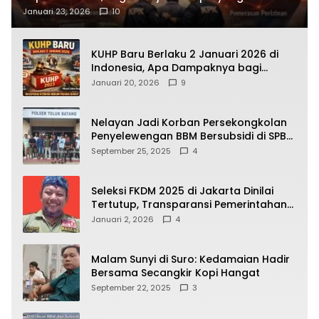
Terbongkar
Januari 23, 2026
10
KUHP Baru Berlaku 2 Januari 2026 di
Indonesia, Apa Dampaknya bagi
Kehidupan Warga? Ini Aturan Kunci
Januari 20, 2026
9
yang Wajib Dipahami Publik
Nelayan Jadi Korban Persekongkolan
Penyelewengan BBM Bersubsidi di SPBU
64.78809 Teluk Batang
September 25, 2025
4
Seleksi FKDM 2025 di Jakarta Dinilai
Tertutup, Transparansi Pemerintahan
Pramono–Rano Dipertanyakan
Januari 2, 2026
4
Malam Sunyi di Suro: Kedamaian Hadir
Bersama Secangkir Kopi Hangat
September 22, 2025
3