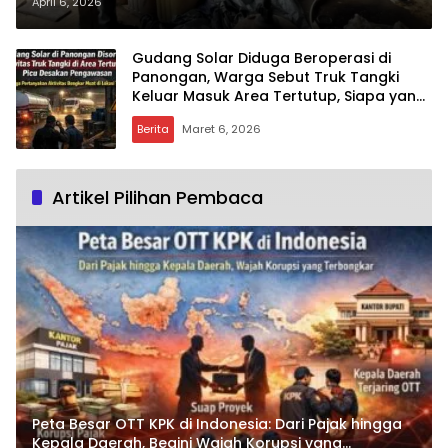
Pelalawan dan Inhil, Siapa yang
April 6, 2026
Bermain?
Gudang Solar Diduga Beroperasi di
Panongan, Warga Sebut Truk Tangki
Keluar Masuk Area Tertutup, Siapa yang
Bermain?
Berita
Maret 6, 2026
Artikel Pilihan Pembaca
Peta Besar OTT KPK di Indonesia: Dari Pajak hingga
Kepala Daerah, Begini Wajah Korupsi yang