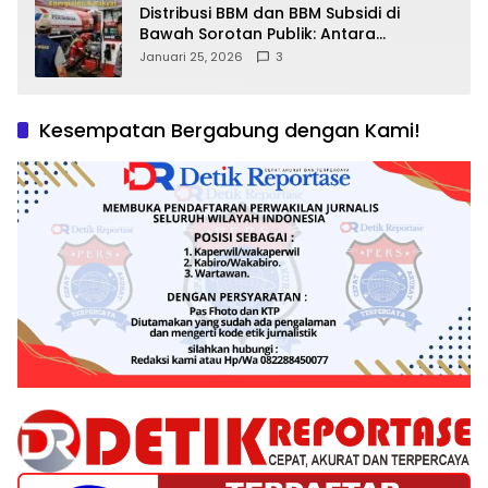
Distribusi BBM dan BBM Subsidi di
Bawah Sorotan Publik: Antara
Kepentingan Negara, Hak Konsumen,
Januari 25, 2026
3
dan Tantangan Pengawasan
Kesempatan Bergabung dengan Kami!