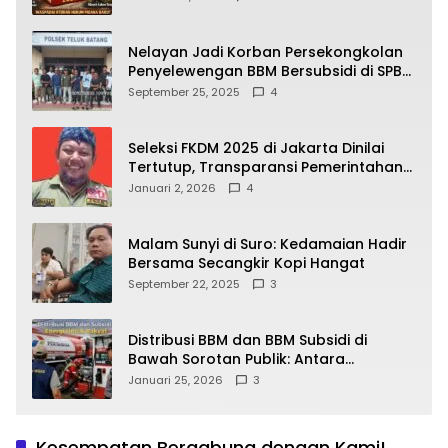
yang Wajib Dipahami Publik
Nelayan Jadi Korban Persekongkolan
Penyelewengan BBM Bersubsidi di SPBU
64.78809 Teluk Batang
September 25, 2025
4
Seleksi FKDM 2025 di Jakarta Dinilai
Tertutup, Transparansi Pemerintahan
Pramono–Rano Dipertanyakan
Januari 2, 2026
4
Malam Sunyi di Suro: Kedamaian Hadir
Bersama Secangkir Kopi Hangat
September 22, 2025
3
Distribusi BBM dan BBM Subsidi di
Bawah Sorotan Publik: Antara
Kepentingan Negara, Hak Konsumen,
Januari 25, 2026
3
dan Tantangan Pengawasan
Kesempatan Bergabung dengan Kami!