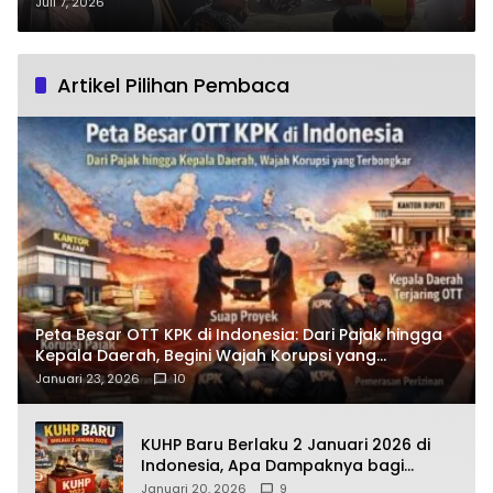
Cilacap Kembali Digelar dengan
Juli 7, 2026
Penuh Khidmat
Artikel Pilihan Pembaca
Peta Besar OTT KPK di Indonesia: Dari Pajak hingga
Kepala Daerah, Begini Wajah Korupsi yang
Terbongkar
Januari 23, 2026
10
KUHP Baru Berlaku 2 Januari 2026 di
Indonesia, Apa Dampaknya bagi
Kehidupan Warga? Ini Aturan Kunci
Januari 20, 2026
9