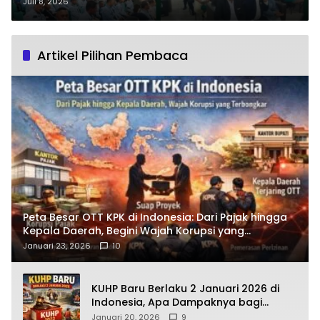
Sinergi Ormas Kawal
Juli 8, 2026
Pembangunan Nasional
Artikel Pilihan Pembaca
Peta Besar OTT KPK di Indonesia: Dari Pajak hingga
Kepala Daerah, Begini Wajah Korupsi yang
Terbongkar
Januari 23, 2026
10
KUHP Baru Berlaku 2 Januari 2026 di
Indonesia, Apa Dampaknya bagi
Kehidupan Warga? Ini Aturan Kunci
Januari 20, 2026
9