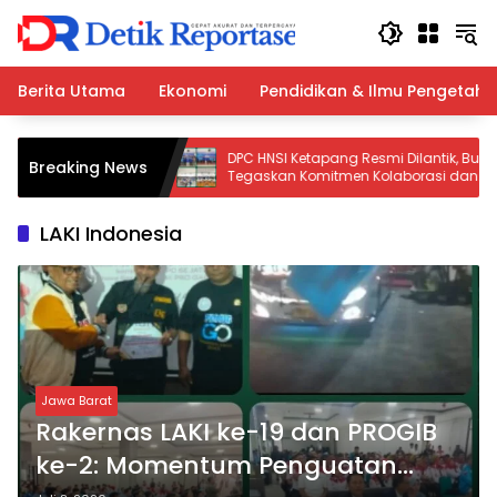
Langsung
ke
konten
Berita Utama
Ekonomi
Pendidikan & Ilmu Pengetah
nesia Salurkan
DPC HNSI Ketapang Resmi Dilantik, Bupati
Breaking News
akaran di
Tegaskan Komitmen Kolaborasi dan
Fasilitasi Aspirasi Nelayan
LAKI Indonesia
Jawa Barat
Rakernas LAKI ke-19 dan PROGIB
ke-2: Momentum Penguatan