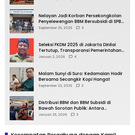
yang Wajib Dipahami Publik
Nelayan Jadi Korban Persekongkolan
Penyelewengan BBM Bersubsidi di SPBU
64.78809 Teluk Batang
September 25, 2025
4
Seleksi FKDM 2025 di Jakarta Dinilai
Tertutup, Transparansi Pemerintahan
Pramono–Rano Dipertanyakan
Januari 2, 2026
4
Malam Sunyi di Suro: Kedamaian Hadir
Bersama Secangkir Kopi Hangat
September 22, 2025
3
Distribusi BBM dan BBM Subsidi di
Bawah Sorotan Publik: Antara
Kepentingan Negara, Hak Konsumen,
Januari 25, 2026
3
dan Tantangan Pengawasan
Kesempatan Bergabung dengan Kami!