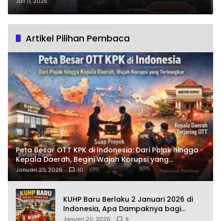
Budaya Lokal Naik Kelas
Juli 11, 2025
Artikel Pilihan Pembaca
Peta Besar OTT KPK di Indonesia: Dari Pajak hingga
Kepala Daerah, Begini Wajah Korupsi yang
Terbongkar
Januari 23, 2026
10
KUHP Baru Berlaku 2 Januari 2026 di
Indonesia, Apa Dampaknya bagi
Kehidupan Warga? Ini Aturan Kunci
Januari 20, 2026
9