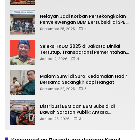
yang Wajib Dipahami Publik
Nelayan Jadi Korban Persekongkolan
Penyelewengan BBM Bersubsidi di SPBU
64.78809 Teluk Batang
September 25, 2025
4
Seleksi FKDM 2025 di Jakarta Dinilai
Tertutup, Transparansi Pemerintahan
Pramono–Rano Dipertanyakan
Januari 2, 2026
4
Malam Sunyi di Suro: Kedamaian Hadir
Bersama Secangkir Kopi Hangat
September 22, 2025
3
Distribusi BBM dan BBM Subsidi di
Bawah Sorotan Publik: Antara
Kepentingan Negara, Hak Konsumen,
Januari 25, 2026
3
dan Tantangan Pengawasan
Kesempatan Bergabung dengan Kami!