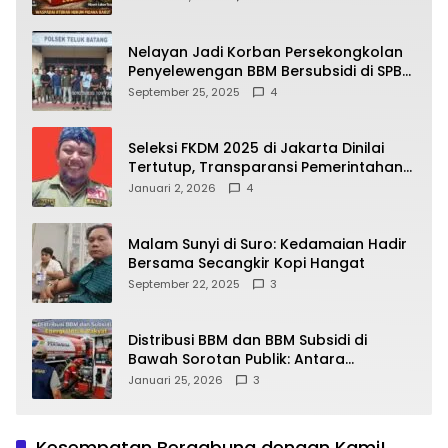
yang Wajib Dipahami Publik
Nelayan Jadi Korban Persekongkolan
Penyelewengan BBM Bersubsidi di SPBU
64.78809 Teluk Batang
September 25, 2025
4
Seleksi FKDM 2025 di Jakarta Dinilai
Tertutup, Transparansi Pemerintahan
Pramono–Rano Dipertanyakan
Januari 2, 2026
4
Malam Sunyi di Suro: Kedamaian Hadir
Bersama Secangkir Kopi Hangat
September 22, 2025
3
Distribusi BBM dan BBM Subsidi di
Bawah Sorotan Publik: Antara
Kepentingan Negara, Hak Konsumen,
Januari 25, 2026
3
dan Tantangan Pengawasan
Kesempatan Bergabung dengan Kami!