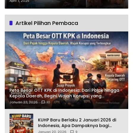
Kakek Penderita Sakit Menahun
April 7, 2025
yang Hidup Sebatang Kara
Artikel Pilihan Pembaca
Peta Besar OTT KPK di Indonesia: Dari Pajak hingga
Kepala Daerah, Begini Wajah Korupsi yang
Terbongkar
Januari 23, 2026
10
KUHP Baru Berlaku 2 Januari 2026 di
Indonesia, Apa Dampaknya bagi
Kehidupan Warga? Ini Aturan Kunci
Januari 20, 2026
9