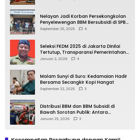
yang Wajib Dipahami Publik
Nelayan Jadi Korban Persekongkolan
Penyelewengan BBM Bersubsidi di SPBU
64.78809 Teluk Batang
September 25, 2025
4
Seleksi FKDM 2025 di Jakarta Dinilai
Tertutup, Transparansi Pemerintahan
Pramono–Rano Dipertanyakan
Januari 2, 2026
4
Malam Sunyi di Suro: Kedamaian Hadir
Bersama Secangkir Kopi Hangat
September 22, 2025
3
Distribusi BBM dan BBM Subsidi di
Bawah Sorotan Publik: Antara
Kepentingan Negara, Hak Konsumen,
Januari 25, 2026
3
dan Tantangan Pengawasan
Kesempatan Bergabung dengan Kami!