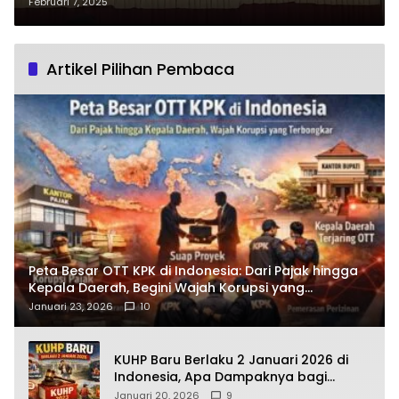
Bupati Terpilih
Februari 7, 2025
Artikel Pilihan Pembaca
Peta Besar OTT KPK di Indonesia: Dari Pajak hingga
Kepala Daerah, Begini Wajah Korupsi yang
Terbongkar
Januari 23, 2026
10
KUHP Baru Berlaku 2 Januari 2026 di
Indonesia, Apa Dampaknya bagi
Kehidupan Warga? Ini Aturan Kunci
Januari 20, 2026
9