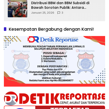
Distribusi BBM dan BBM Subsidi di
Bawah Sorotan Publik: Antara
Kepentingan Negara, Hak Konsumen,
Januari 25, 2026
3
dan Tantangan Pengawasan
Kesempatan Bergabung dengan Kami!