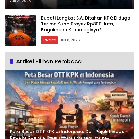
Pemerintahan: Mampukah
Juli 21, 2026
Bongkar Aliran Dananya?
Bupati Langkat S.A. Ditahan KPK: Diduga
Terima Suap Proyek Rp800 Juta,
Bagaimana Kronologinya?
Jakarta
Juli 8, 2026
Artikel Pilihan Pembaca
Peta Besar OTT KPK di Indonesia: Dari Pajak hingga
Kepala Daerah, Begini Wajah Korupsi yang