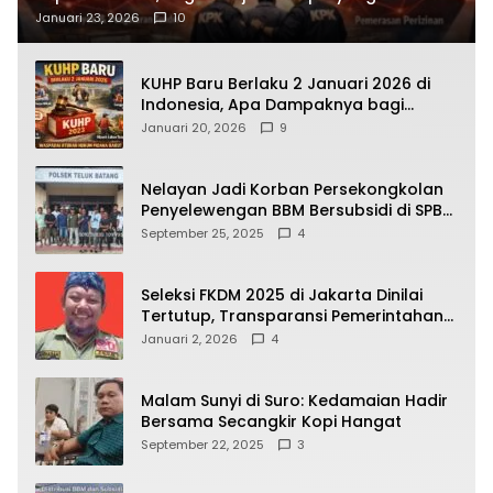
Terbongkar
Januari 23, 2026
10
KUHP Baru Berlaku 2 Januari 2026 di
Indonesia, Apa Dampaknya bagi
Kehidupan Warga? Ini Aturan Kunci
Januari 20, 2026
9
yang Wajib Dipahami Publik
Nelayan Jadi Korban Persekongkolan
Penyelewengan BBM Bersubsidi di SPBU
64.78809 Teluk Batang
September 25, 2025
4
Seleksi FKDM 2025 di Jakarta Dinilai
Tertutup, Transparansi Pemerintahan
Pramono–Rano Dipertanyakan
Januari 2, 2026
4
Malam Sunyi di Suro: Kedamaian Hadir
Bersama Secangkir Kopi Hangat
September 22, 2025
3