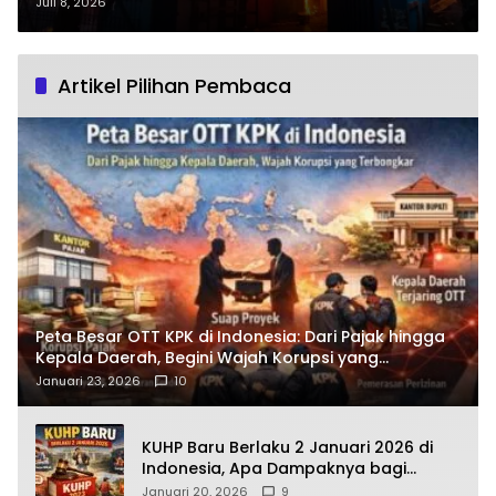
Akibat Korsleting Listrik
Juli 8, 2026
Artikel Pilihan Pembaca
Peta Besar OTT KPK di Indonesia: Dari Pajak hingga
Kepala Daerah, Begini Wajah Korupsi yang
Terbongkar
Januari 23, 2026
10
KUHP Baru Berlaku 2 Januari 2026 di
Indonesia, Apa Dampaknya bagi
Kehidupan Warga? Ini Aturan Kunci
Januari 20, 2026
9