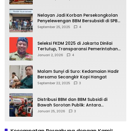
yang Wajib Dipahami Publik
Nelayan Jadi Korban Persekongkolan
Penyelewengan BBM Bersubsidi di SPBU
64.78809 Teluk Batang
September 25, 2025
4
Seleksi FKDM 2025 di Jakarta Dinilai
Tertutup, Transparansi Pemerintahan
Pramono–Rano Dipertanyakan
Januari 2, 2026
4
Malam Sunyi di Suro: Kedamaian Hadir
Bersama Secangkir Kopi Hangat
September 22, 2025
3
Distribusi BBM dan BBM Subsidi di
Bawah Sorotan Publik: Antara
Kepentingan Negara, Hak Konsumen,
Januari 25, 2026
3
dan Tantangan Pengawasan
Kesempatan Bergabung dengan Kami!