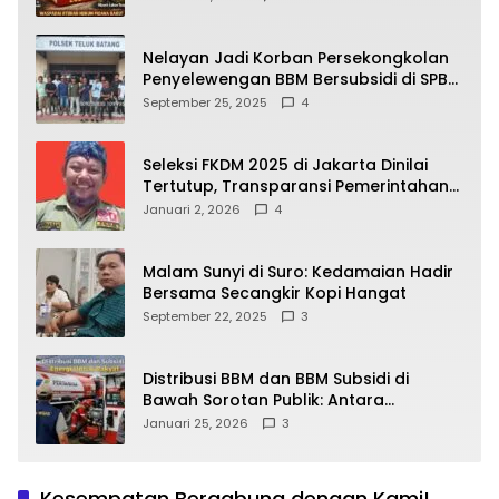
yang Wajib Dipahami Publik
Nelayan Jadi Korban Persekongkolan
Penyelewengan BBM Bersubsidi di SPBU
64.78809 Teluk Batang
September 25, 2025
4
Seleksi FKDM 2025 di Jakarta Dinilai
Tertutup, Transparansi Pemerintahan
Pramono–Rano Dipertanyakan
Januari 2, 2026
4
Malam Sunyi di Suro: Kedamaian Hadir
Bersama Secangkir Kopi Hangat
September 22, 2025
3
Distribusi BBM dan BBM Subsidi di
Bawah Sorotan Publik: Antara
Kepentingan Negara, Hak Konsumen,
Januari 25, 2026
3
dan Tantangan Pengawasan
Kesempatan Bergabung dengan Kami!