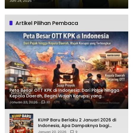
Purworejo Berakhir Damai,
Juni 28, 2026
Bagaimana Prosesnya?
Artikel Pilihan Pembaca
Peta Besar OTT KPK di Indonesia: Dari Pajak hingga
Kepala Daerah, Begini Wajah Korupsi yang
Terbongkar
Januari 23, 2026
10
KUHP Baru Berlaku 2 Januari 2026 di
Indonesia, Apa Dampaknya bagi
Kehidupan Warga? Ini Aturan Kunci
Januari 20, 2026
9