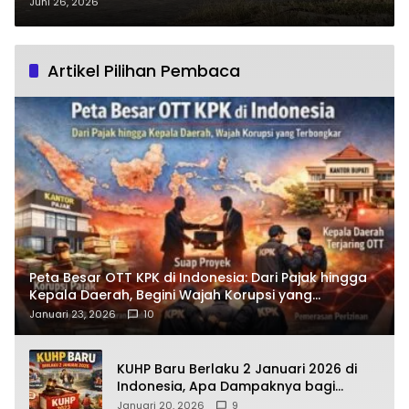
Pembongkaran Bekas Terminal
Juni 26, 2026
Purworejo Abaikan Keselamatan
Jalan?
Artikel Pilihan Pembaca
Peta Besar OTT KPK di Indonesia: Dari Pajak hingga
Kepala Daerah, Begini Wajah Korupsi yang
Terbongkar
Januari 23, 2026
10
KUHP Baru Berlaku 2 Januari 2026 di
Indonesia, Apa Dampaknya bagi
Kehidupan Warga? Ini Aturan Kunci
Januari 20, 2026
9