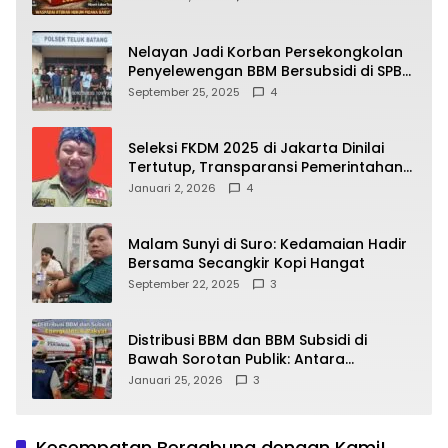
yang Wajib Dipahami Publik
Nelayan Jadi Korban Persekongkolan
Penyelewengan BBM Bersubsidi di SPBU
64.78809 Teluk Batang
September 25, 2025
4
Seleksi FKDM 2025 di Jakarta Dinilai
Tertutup, Transparansi Pemerintahan
Pramono–Rano Dipertanyakan
Januari 2, 2026
4
Malam Sunyi di Suro: Kedamaian Hadir
Bersama Secangkir Kopi Hangat
September 22, 2025
3
Distribusi BBM dan BBM Subsidi di
Bawah Sorotan Publik: Antara
Kepentingan Negara, Hak Konsumen,
Januari 25, 2026
3
dan Tantangan Pengawasan
Kesempatan Bergabung dengan Kami!