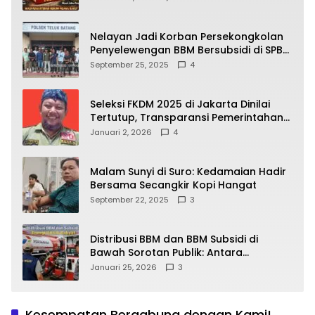
yang Wajib Dipahami Publik
Nelayan Jadi Korban Persekongkolan
Penyelewengan BBM Bersubsidi di SPBU
64.78809 Teluk Batang
September 25, 2025
4
Seleksi FKDM 2025 di Jakarta Dinilai
Tertutup, Transparansi Pemerintahan
Pramono–Rano Dipertanyakan
Januari 2, 2026
4
Malam Sunyi di Suro: Kedamaian Hadir
Bersama Secangkir Kopi Hangat
September 22, 2025
3
Distribusi BBM dan BBM Subsidi di
Bawah Sorotan Publik: Antara
Kepentingan Negara, Hak Konsumen,
Januari 25, 2026
3
dan Tantangan Pengawasan
Kesempatan Bergabung dengan Kami!