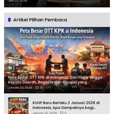
Besar Bupati Zukri di Jantung
Juni 23, 2026
Kota Pangkalan Kerinci?
Artikel Pilihan Pembaca
Peta Besar OTT KPK di Indonesia: Dari Pajak hingga
Kepala Daerah, Begini Wajah Korupsi yang
Terbongkar
Januari 23, 2026
10
KUHP Baru Berlaku 2 Januari 2026 di
Indonesia, Apa Dampaknya bagi
Kehidupan Warga? Ini Aturan Kunci
Januari 20, 2026
9