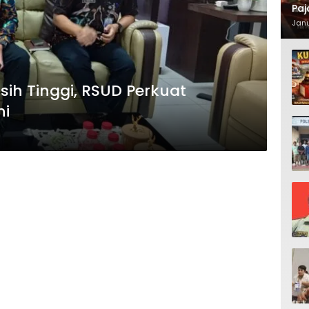
Paj
Waj
Janu
sih Tinggi, RSUD Perkuat
ni