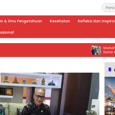
an & Ilmu Pengetahuan
Kesehatan
Refleksi dan Inspira
nasional
Marbot Masjid
Dunia: Kurang d
Terduga Pelak
Pet