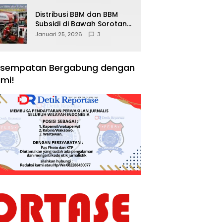
Distribusi BBM dan BBM
Subsidi di Bawah Sorotan
Publik: Antara Kepentingan
Januari 25, 2026
3
Negara, Hak Konsumen,
dan Tantangan
Pengawasan
sempatan Bergabung dengan
mi!