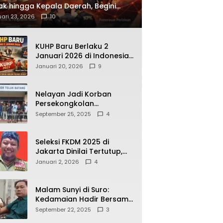
ak hingga Kepala Daerah, Begini
ah Korupsi yang Terbongkar
ari 23, 2026
10
KUHP Baru Berlaku 2
Januari 2026 di Indonesia,
Apa Dampaknya bagi
Januari 20, 2026
9
Kehidupan Warga? Ini
Aturan Kunci yang Wajib
Dipahami Publik
Nelayan Jadi Korban
Persekongkolan
Penyelewengan BBM
September 25, 2025
4
Bersubsidi di SPBU
64.78809 Teluk Batang
Seleksi FKDM 2025 di
Jakarta Dinilai Tertutup,
Transparansi
Januari 2, 2026
4
Pemerintahan Pramono–
Rano Dipertanyakan
Malam Sunyi di Suro:
Kedamaian Hadir Bersama
Secangkir Kopi Hangat
September 22, 2025
3