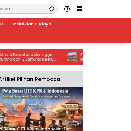
si
Sosial dan Budaya
 Purwakarta Meninggal
Siaga Karhutla 2026! Kecamatan
ari 12 Jam, Polisi Bekuk
Majenang Cilacap Gelar Apel Gab
u
Cegah Kebakaran Hutan
Artikel Pilihan Pembaca
a Besar OTT KPK di Indonesia: Dari