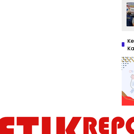
Ke
Ka